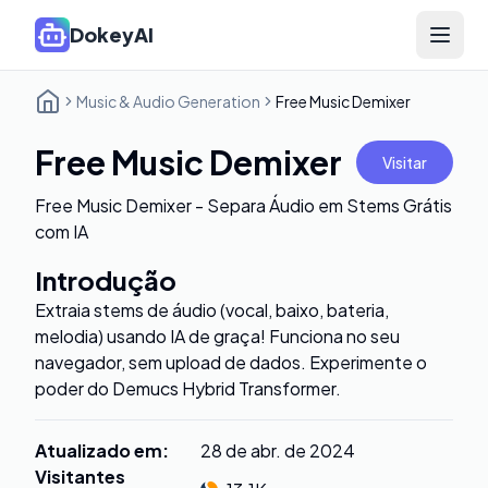
DokeyAI
Open 
Music & Audio Generation
Free Music Demixer
Free Music Demixer
Visitar
Free Music Demixer - Separa Áudio em Stems Grátis
com IA
Introdução
Extraia stems de áudio (vocal, baixo, bateria,
melodia) usando IA de graça! Funciona no seu
navegador, sem upload de dados. Experimente o
poder do Demucs Hybrid Transformer.
Atualizado em
:
28 de abr. de 2024
Visitantes