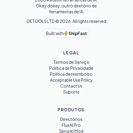
Okey dokey, outro diretório de 
ferramentas de IA.
DETOOLS LTD ©
2026
. All rights reserved
Built with
ShipFast
LEGAL
Termos de Serviço
Política de Privacidade
Política de reembolso
Acceptable Use Policy
Contact Us
Suporte
PRODUTOS
Directórios
FluxAI Pro
Sprunki Mod