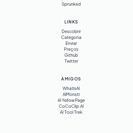
Sprunked
LINKS
Descobrir
Categoria
Enviar
Preços
Github
Twitter
AMIGOS
WhatIsAI
AIMonstr
AI Yellow Page
CoCoClip.AI
AI Tool Trek