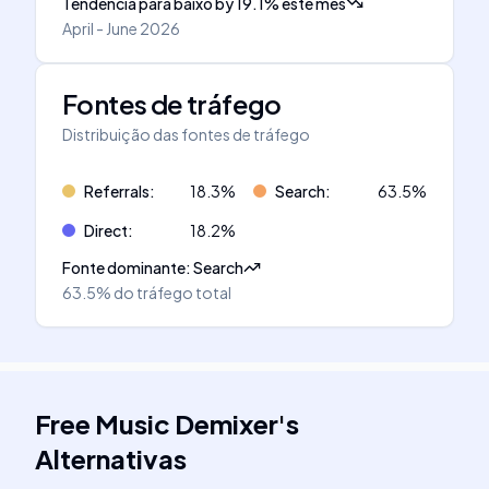
Tendência para baixo
by
19.1
%
este mês
April - June 2026
Fontes de tráfego
Distribuição das fontes de tráfego
Referrals
:
18.3
%
Search
:
63.5
%
Direct
:
18.2
%
Fonte dominante
:
Search
63.5%
do tráfego total
Free Music Demixer
's
Alternativas