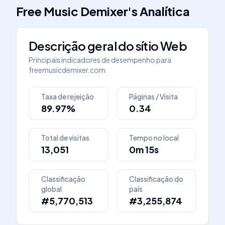
Free Music Demixer
's
Analítica
Descrição geral do sítio Web
Principais indicadores de desempenho para
freemusicdemixer.com
Taxa de rejeição
Páginas / Visita
89.97%
0.34
Total de visitas
Tempo no local
13,051
0m 15s
Classificação
Classificação do
global
país
#5,770,513
#3,255,874