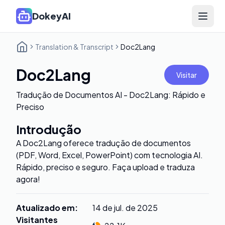
DokeyAI
Open 
Translation & Transcript
Doc2Lang
Doc2Lang
Visitar
Tradução de Documentos AI - Doc2Lang: Rápido e
Preciso
Introdução
A Doc2Lang oferece tradução de documentos
(PDF, Word, Excel, PowerPoint) com tecnologia AI.
Rápido, preciso e seguro. Faça upload e traduza
agora!
Atualizado em
:
14 de jul. de 2025
Visitantes