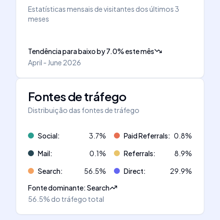
Estatísticas mensais de visitantes dos últimos 3
meses
Tendência para baixo
by
7.0
%
este mês
April - June 2026
Fontes de tráfego
Distribuição das fontes de tráfego
Social
:
3.7
%
Paid Referrals
:
0.8
%
Mail
:
0.1
%
Referrals
:
8.9
%
Search
:
56.5
%
Direct
:
29.9
%
Fonte dominante
:
Search
56.5%
do tráfego total