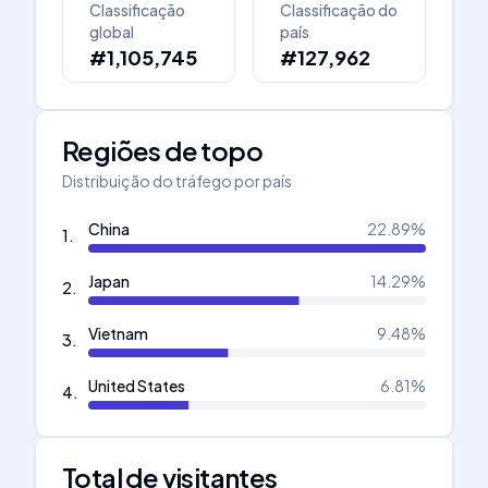
Classificação
Classificação do
global
país
#1,105,745
#127,962
Regiões de topo
Distribuição do tráfego por país
China
22.89
%
1
.
Japan
14.29
%
2
.
Vietnam
9.48
%
3
.
United States
6.81
%
4
.
Total de visitantes