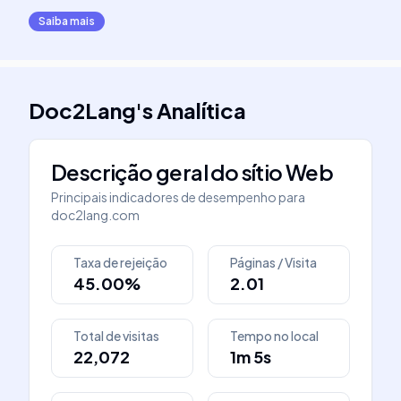
Saiba mais
Doc2Lang
's
Analítica
Descrição geral do sítio Web
Principais indicadores de desempenho para
doc2lang.com
Taxa de rejeição
Páginas / Visita
45.00%
2.01
Total de visitas
Tempo no local
22,072
1m 5s