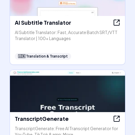
AI Subtitle Translator
AI Subtitle Translator: Fast, Accurate Batch SRT/VTT
Translator | 100+ Languages
🇺🇳
Translation & Transcript
TranscriptGenerate
TranscriptGenerate: Free AI Transcript Generator for
YouTube, TikTok &amp; More