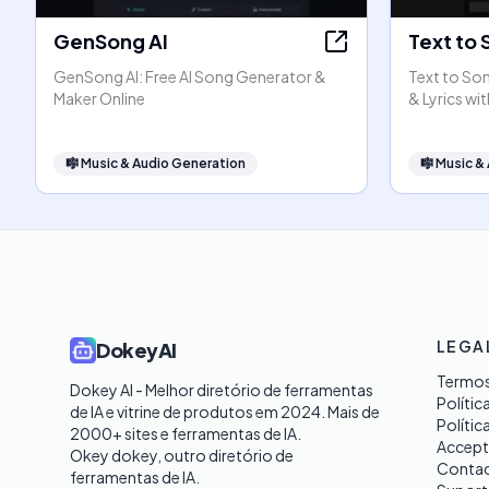
GenSong AI
Text to 
GenSong AI: Free AI Song Generator &
Text to Son
Maker Online
& Lyrics wit
🎼
Music & Audio Generation
🎼
Music &
LEGA
DokeyAI
Termos
Dokey AI - Melhor diretório de ferramentas 
Polític
de IA e vitrine de produtos em 2024. Mais de 
Polític
2000+ sites e ferramentas de IA. 

Accept
Okey dokey, outro diretório de 
Contac
ferramentas de IA.