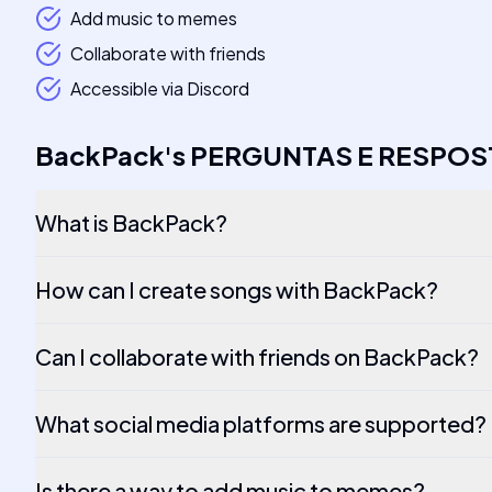
Add music to memes
Collaborate with friends
Accessible via Discord
BackPack
's
PERGUNTAS E RESPOS
What is BackPack?
How can I create songs with BackPack?
Can I collaborate with friends on BackPack?
What social media platforms are supported?
Is there a way to add music to memes?