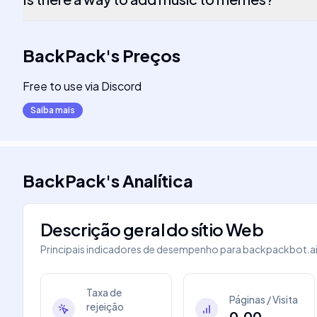
BackPack
's
Preços
Free to use via Discord
Saiba mais
BackPack
's
Analítica
Descrição geral do sítio Web
Principais indicadores de desempenho para
backpackbot.a
Taxa de
Páginas / Visita
rejeição
0.00