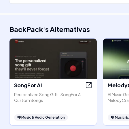
BackPack
's
Alternativas
SongFor AI
Melody
Personalized Song Gift | SongFor AI
AI Music Ge
Custom Songs
MelodyCra
🎼
Music & Audio Generation
🎼
Music &