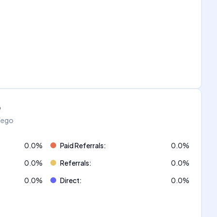
o
áfego
0.0
%
Paid Referrals
:
0.0
%
0.0
%
Referrals
:
0.0
%
0.0
%
Direct
:
0.0
%