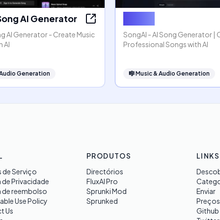
Song AI Generator
SongAI
g AI Generator - Create Music
SongAI - AI Song Generator | 
h AI
Professional Songs with AI
 Audio Generation
🎼
Music & Audio Generation
L
PRODUTOS
LINKS
 de Serviço
Directórios
Descob
a de Privacidade
FluxAI Pro
Catego
a de reembolso
Sprunki Mod
Enviar
able Use Policy
Sprunked
Preços
t Us
Github