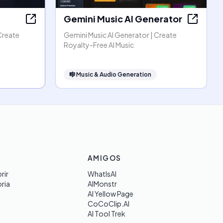
Gemini Music AI Generator
Create
Gemini Music AI Generator | Create
Royalty-Free AI Music
🎼
Music & Audio Generation
AMIGOS
rir
WhatIsAI
ria
AIMonstr
AI Yellow Page
CoCoClip.AI
AI Tool Trek