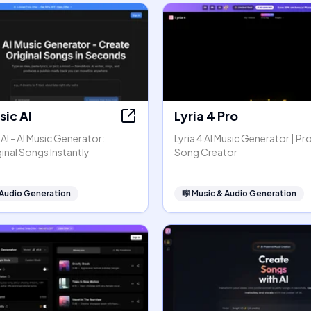
ic AI
Lyria 4 Pro
I - AI Music Generator:
Lyria 4 AI Music Generator | Pr
inal Songs Instantly
Song Creator
 Audio Generation
🎼
Music & Audio Generation