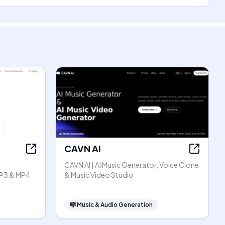
CAVN AI
CAVN AI | AI Music Generator, Voice Clone
P3 & MP4
& Music Video Studio
🎼
Music & Audio Generation