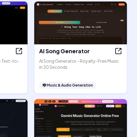
AI Song Generator
o Text-to-
AI Song Generator - Royalty-Free Music
in 30 Seconds
🎼
Music & Audio Generation