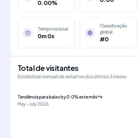
0.00%
Classificação
Tempo no local
global
0m 0s
#0
Total de visitantes
Estatísticas mensais de visitantes dos últimos 3 meses
Tendência para baixo
by
0.0
%
este mês
May - July 2026