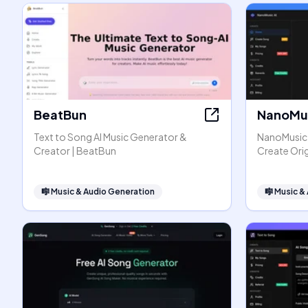
BeatBun
NanoMus
Text to Song AI Music Generator &
NanoMusic A
Creator | BeatBun
Create Orig
🎼
Music & Audio Generation
🎼
Music &