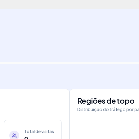
Regiões de topo
i
Distribuição do tráfego por pa
Total de visitas
0