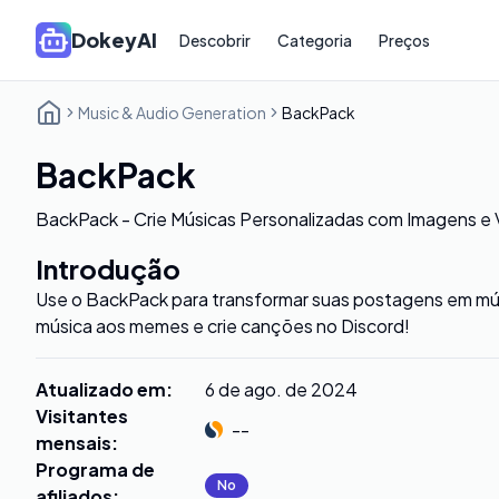
DokeyAI
Descobrir
Categoria
Preços
Music & Audio Generation
BackPack
BackPack
BackPack - Crie Músicas Personalizadas com Imagens e 
Introdução
Use o BackPack para transformar suas postagens em mús
música aos memes e crie canções no Discord!
Atualizado em
:
6 de ago. de 2024
Visitantes
--
mensais
:
Programa de
No
afiliados
: