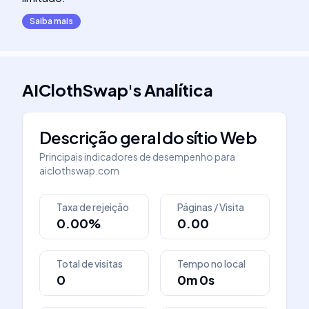
Saiba mais
AIClothSwap
's
Analítica
Descrição geral do sítio Web
Principais indicadores de desempenho para
aiclothswap.com
Taxa de rejeição
Páginas / Visita
0.00%
0.00
Total de visitas
Tempo no local
0
0m 0s