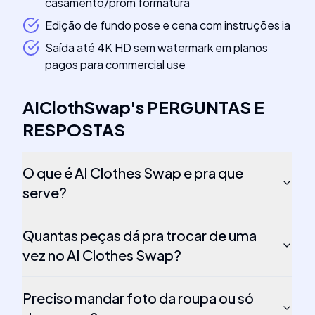
casamento/prom formatura
Edição de fundo pose e cena com instruções ia
Saída até 4K HD sem watermark em planos
pagos para commercial use
AIClothSwap
's
PERGUNTAS E
RESPOSTAS
O que é AI Clothes Swap e pra que
serve?
Quantas peças dá pra trocar de uma
vez no AI Clothes Swap?
Preciso mandar foto da roupa ou só