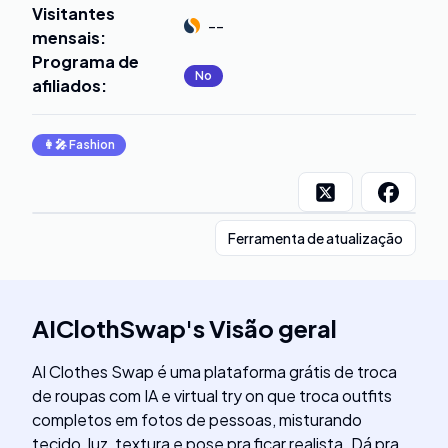
Visitantes
--
mensais
:
Programa de
No
afiliados
:
👩‍🎤
Fashion
Ferramenta de atualização
AIClothSwap
's
Visão geral
AI Clothes Swap é uma plataforma grátis de troca
de roupas com IA e virtual try on que troca outfits
completos em fotos de pessoas, misturando
tecido, luz, textura e pose pra ficar realista. Dá pra