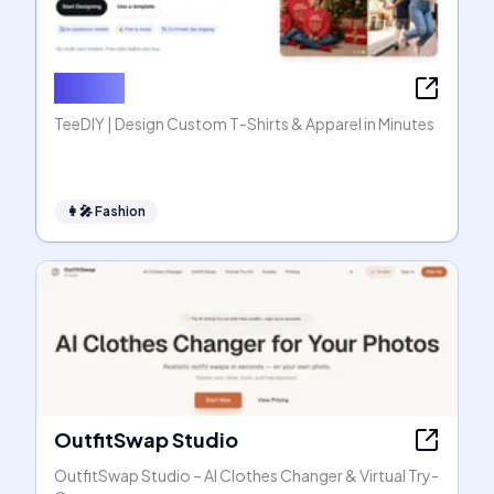
TeeDIY
TeeDIY | Design Custom T-Shirts & Apparel in Minutes
👩‍🎤
Fashion
OutfitSwap Studio
OutfitSwap Studio – AI Clothes Changer & Virtual Try-