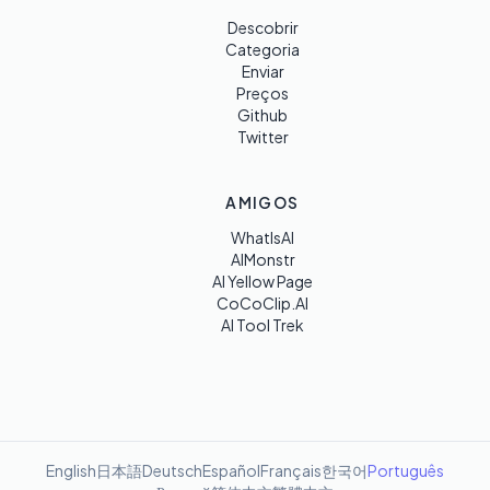
Descobrir
Categoria
Enviar
Preços
Github
Twitter
AMIGOS
WhatIsAI
AIMonstr
AI Yellow Page
CoCoClip.AI
AI Tool Trek
English
日本語
Deutsch
Español
Français
한국어
Português