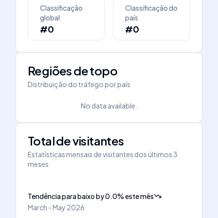
Classificação
Classificação do
global
país
#0
#0
Regiões de topo
Distribuição do tráfego por país
No data available.
Total de visitantes
Estatísticas mensais de visitantes dos últimos 3
meses
Tendência para baixo
by
0.0
%
este mês
March - May 2026