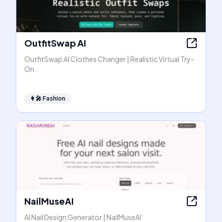
OutfitSwap AI
OutfitSwap AI Clothes Changer | Realistic Virtual Try-
On
👩‍🎤
Fashion
NailMuseAI
AI Nail Design Generator | NailMuseAI