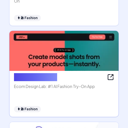
On
👩‍🎤
Fashion
Ecom Design Lab
Ecom Design Lab: #1 AI Fashion Try-On App
👩‍🎤
Fashion