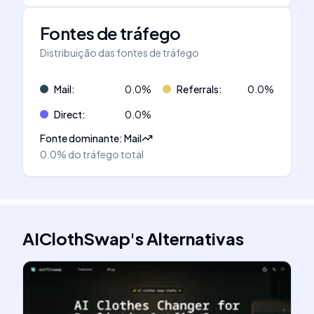
Fontes de tráfego
Distribuição das fontes de tráfego
Mail
:
0.0
%
Referrals
:
0.0
%
Direct
:
0.0
%
Fonte dominante
:
Mail
0.0%
do tráfego total
AIClothSwap
's
Alternativas