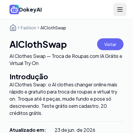
DokeyAI
Open 
Fashion
AIClothSwap
AIClothSwap
Visitar
AI Clothes Swap — Troca de Roupas com IA Grátis e
Virtual Try On
Introdução
AI Clothes Swap: o AI clothes changer online mais
rápido e gratuito para troca de roupas e virtual try
on. Troque até 6 peças, mude fundo e pose só
descrevendo. Teste grátis sem cadastro, 20
créditos grátis.
Atualizado em
:
23 de jun. de 2026