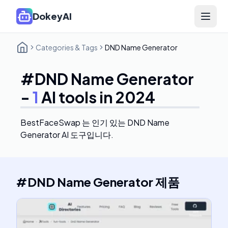
DokeyAI
Open 
Categories & Tags
DND Name Generator
#
DND Name Generator
-
1
AI tools in 2024
BestFaceSwap
는 인기 있는 DND Name
Generator AI 도구입니다.
#
DND Name Generator
제품