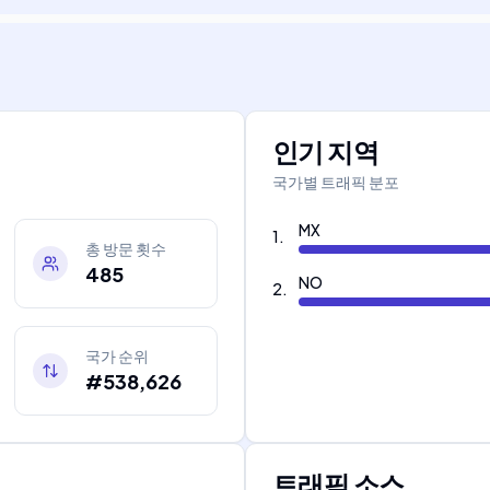
인기 지역
국가별 트래픽 분포
MX
1
.
총 방문 횟수
485
NO
2
.
국가 순위
#538,626
트래픽 소스