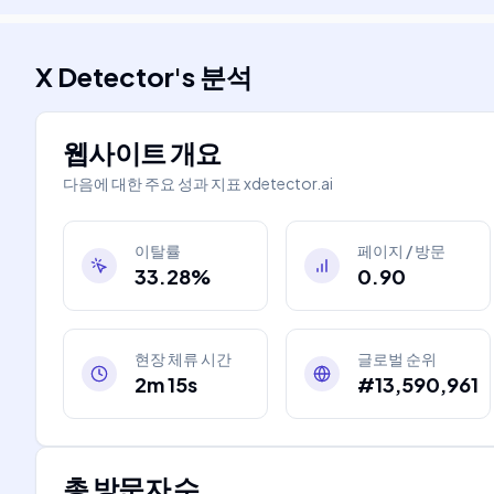
X Detector
's
분석
웹사이트 개요
다음에 대한 주요 성과 지표
xdetector.ai
이탈률
페이지 / 방문
33.28%
0.90
현장 체류 시간
글로벌 순위
2m 15s
#13,590,961
총 방문자 수