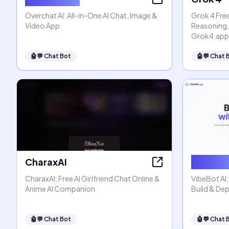
Overchat AI: All-in-One AI Chat, Image &
Grok 4 Free
Video App
Reasoning,
Grok4.app
🤖💬
Chat Bot
🤖💬
Chat 
CharaxAI
VibeBot
CharaxAI: Free AI Girlfriend Chat Online &
VibeBot AI
Anime AI Companion
Build & Dep
🤖💬
Chat Bot
🤖💬
Chat 