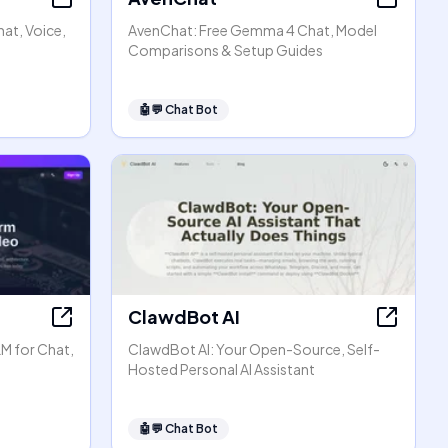
hat, Voice,
AvenChat: Free Gemma 4 Chat, Model
Comparisons & Setup Guides
🤖💬
Chat Bot
ClawdBot AI
LM for Chat,
ClawdBot AI: Your Open-Source, Self-
Hosted Personal AI Assistant
🤖💬
Chat Bot