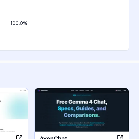
100.0
%
AvenChat