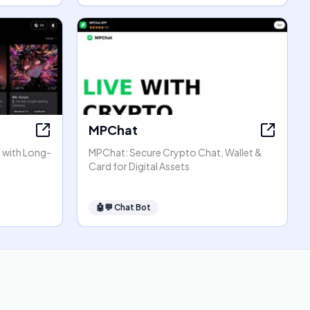
MPChat
at with Long-
MPChat: Secure Crypto Chat, Wallet &
Card for Digital Assets
🤖💬
Chat Bot