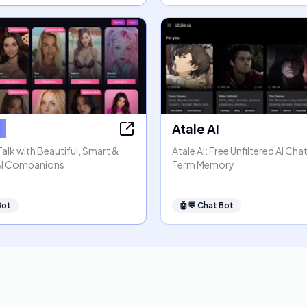
s
Atale AI
 Talk with Beautiful, Smart &
Atale AI: Free Unfiltered AI Ch
 AI Companions
Term Memory
Bot
🤖💬
Chat Bot