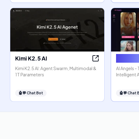
Kimi K2.5 AI
AI Angel
Kimi K2.5 AI: Agent Swarm, Multimodal &
AI Angels -
1T Parameters
Intelligent
🤖💬
Chat Bot
🤖💬
Chat 