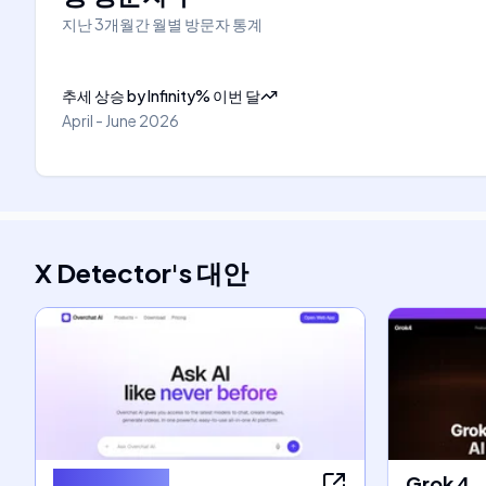
지난 3개월간 월별 방문자 통계
추세 상승
by
Infinity
%
이번 달
April - June 2026
X Detector
's
대안
Overchat AI
Grok 4