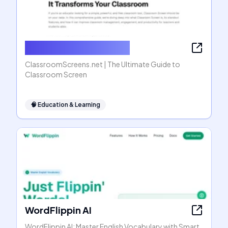
ClassroomScreens.net
ClassroomScreens.net | The Ultimate Guide to
Classroom Screen
🧠
Education & Learning
WordFlippin AI
WordFlippin AI: Master English Vocabulary with Smart