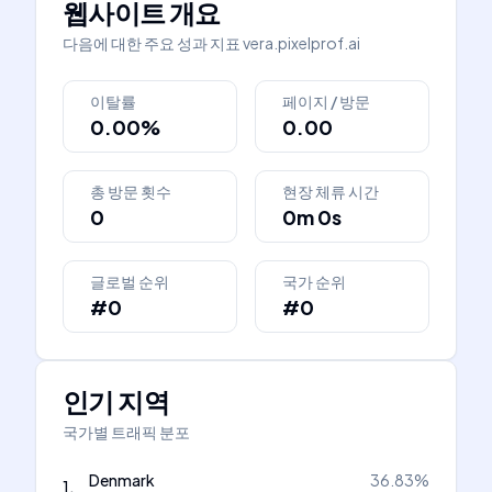
웹사이트 개요
다음에 대한 주요 성과 지표
vera.pixelprof.ai
이탈률
페이지 / 방문
0.00%
0.00
총 방문 횟수
현장 체류 시간
0
0m 0s
글로벌 순위
국가 순위
#0
#0
인기 지역
국가별 트래픽 분포
Denmark
36.83
%
1
.