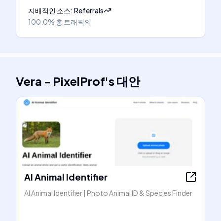
지배적인 소스
:
Referrals
100.0%
총 트래픽의
Vera - PixelProf
's
대안
AI Animal Identifier
AI Animal Identifier | Photo Animal ID & Species Finder