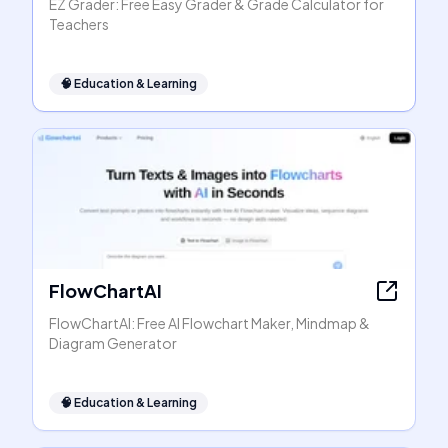
EZ Grader: Free Easy Grader & Grade Calculator for
Teachers
🧠
Education & Learning
FlowChartAI
FlowChartAI: Free AI Flowchart Maker, Mindmap &
Diagram Generator
🧠
Education & Learning