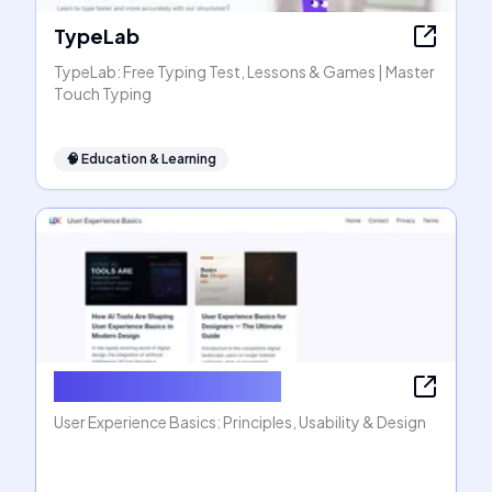
TypeLab
TypeLab: Free Typing Test, Lessons & Games | Master
Touch Typing
🧠
Education & Learning
User Experience Basics
User Experience Basics: Principles, Usability & Design