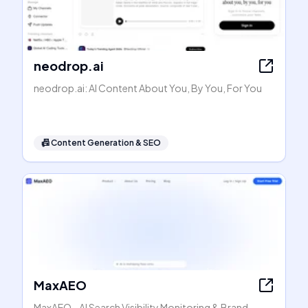
neodrop.ai
neodrop.ai: AI Content About You, By You, For You
📠
Content Generation & SEO
MaxAEO
MaxAEO - AI Search Visibility Monitoring & Brand