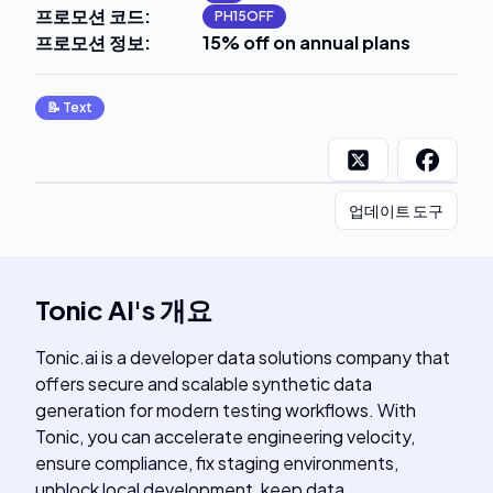
프로모션 코드
:
PH15OFF
프로모션 정보
:
15% off on annual plans
📝
Text
업데이트 도구
Tonic AI
's
개요
Tonic.ai is a developer data solutions company that
offers secure and scalable synthetic data
generation for modern testing workflows. With
Tonic, you can accelerate engineering velocity,
ensure compliance, fix staging environments,
unblock local development, keep data