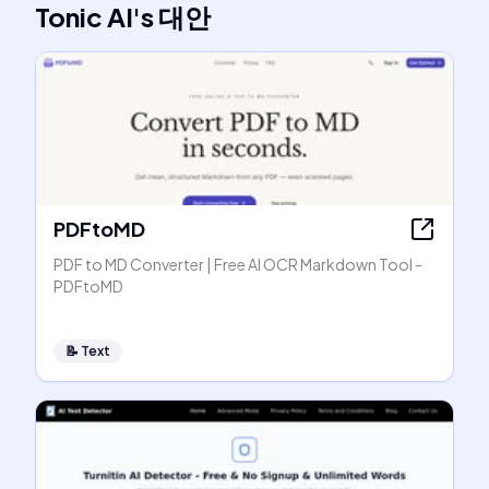
Tonic AI
's
대안
PDFtoMD
PDF to MD Converter | Free AI OCR Markdown Tool -
PDFtoMD
📝
Text