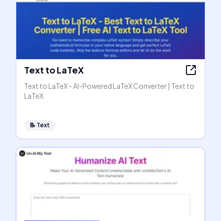
Text to LaTeX
Text to LaTeX - AI-Powered LaTeX Converter | Text to
LaTeX
📝
Text