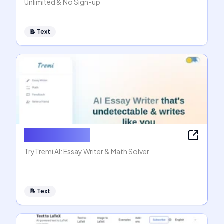
Unlimited & No Sign-up
📝
Text
AI Essay Writer
TryTremi AI: Essay Writer & Math Solver
📝
Text