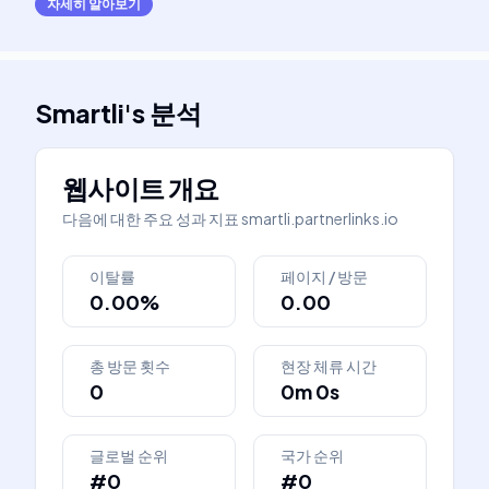
자세히 알아보기
Smartli
's
분석
웹사이트 개요
다음에 대한 주요 성과 지표
smartli.partnerlinks.io
이탈률
페이지 / 방문
0.00%
0.00
총 방문 횟수
현장 체류 시간
0
0m 0s
글로벌 순위
국가 순위
#0
#0