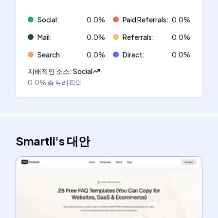
Social
:
0.0
%
Paid Referrals
:
0.0
%
Mail
:
0.0
%
Referrals
:
0.0
%
Search
:
0.0
%
Direct
:
0.0
%
지배적인 소스
:
Social
0.0%
총 트래픽의
Smartli
's
대안