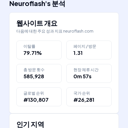
Neuroflash
's
분석
웹사이트 개요
다음에 대한 주요 성과 지표
neuroflash.com
이탈률
페이지 / 방문
79.71%
1.31
총 방문 횟수
현장 체류 시간
585,928
0m 57s
글로벌 순위
국가 순위
#130,807
#26,281
인기 지역