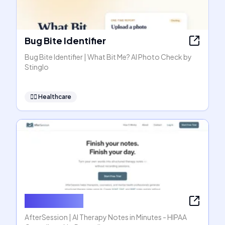
Bug Bite Identifier
Bug Bite Identifier | What Bit Me? AI Photo Check by
Stinglo
👩‍⚕️
Healthcare
AfterSession
AfterSession | AI Therapy Notes in Minutes - HIPAA