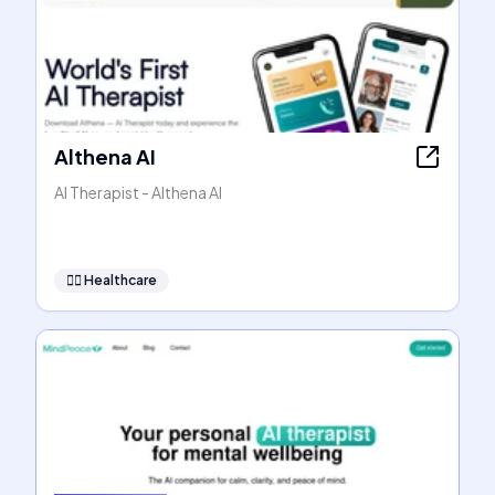
Althena AI
AI Therapist - Althena AI
👩‍⚕️
Healthcare