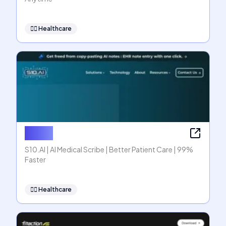
👩‍⚕️
Healthcare
S10.AI
S10.AI | AI Medical Scribe | Better Patient Care | 99%
Faster
👩‍⚕️
Healthcare