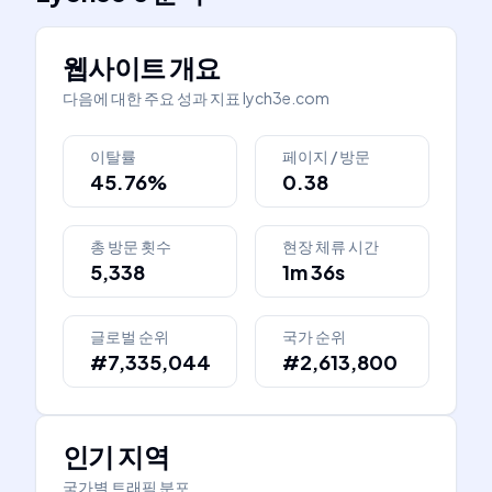
웹사이트 개요
다음에 대한 주요 성과 지표
lych3e.com
이탈률
페이지 / 방문
45.76%
0.38
총 방문 횟수
현장 체류 시간
5,338
1m 36s
글로벌 순위
국가 순위
#7,335,044
#2,613,800
인기 지역
국가별 트래픽 분포