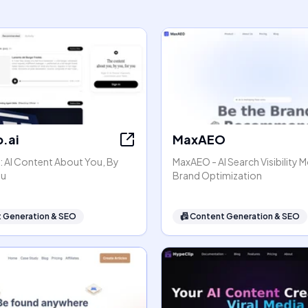
.ai
MaxAEO
: AI Content About You, By
MaxAEO - AI Search Visibility 
ou
Brand Optimization
 Generation & SEO
📠
Content Generation & SEO