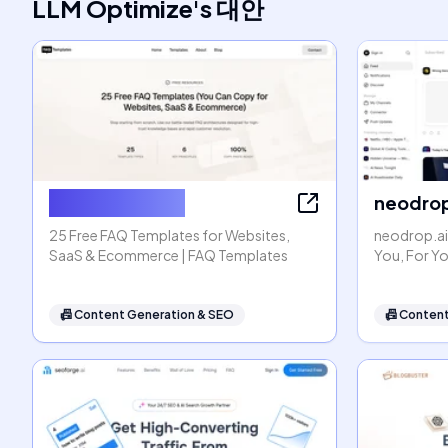
LLM Optimize
's
대안
FAQ Templates
neodrop
25 Free FAQ Templates for Websites,
neodrop.ai
SaaS & Ecommerce | FAQ Templates
You, For Y
📠
Content Generation & SEO
📠
Content