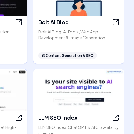
Bolt AI Blog
ation
Bolt AI Blog: AI Tools, Web App
Development & Image Generation
📠
Content Generation & SEO
LLM SEO Index
Get High-
LLM SEO Index: ChatGPT & AI Crawlability
Checker