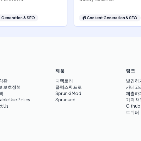
 Generation & SEO
📠
Content Generation & SEO
제품
링크
약관
디렉토리
발견하
보 보호정책
플럭스AI 프로
카테고
책
Sprunki Mod
제출하
able Use Policy
Sprunked
가격 책
t Us
Github
트위터