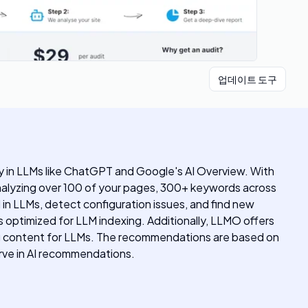
업데이트 도구
lly in LLMs like ChatGPT and Google's AI Overview. With
analyzing over 100 of your pages, 300+ keywords across
 in LLMs, detect configuration issues, and find new
 optimized for LLM indexing. Additionally, LLMO offers
g content for LLMs. The recommendations are based on
rve in AI recommendations.