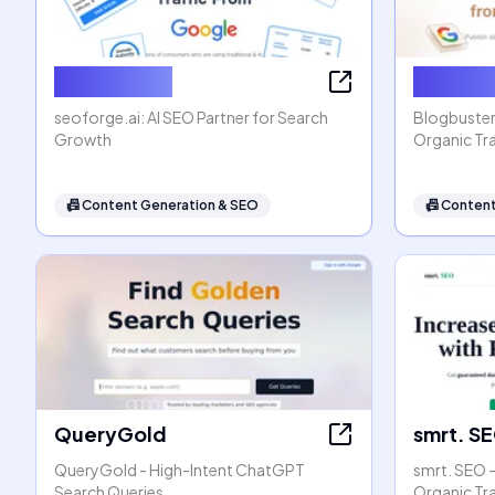
seoforge.ai
Blogbus
seoforge.ai: AI SEO Partner for Search
Blogbuster
Growth
Organic Tra
📠
Content Generation & SEO
📠
Content
QueryGold
smrt. S
QueryGold - High-Intent ChatGPT
smrt. SEO 
Search Queries
Organic Tr