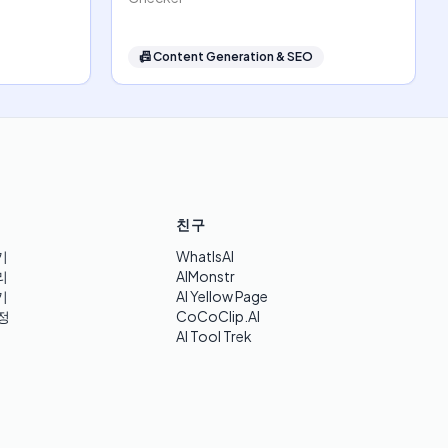
📠
Content Generation & SEO
친구
기
WhatIsAI
리
AIMonstr
기
AI Yellow Page
정
CoCoClip.AI
AI Tool Trek