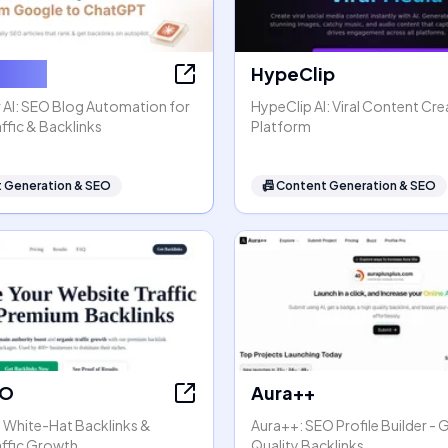
ter AI
HypeClip
 AI: SEO Blog Automation for
HypeClip AI: Viral Content Cre
ffic & Backlinks
Platform
 Generation & SEO
📠
Content Generation & SEO
EO
Aura++
- White-Hat Backlinks &
Aura++: SEO Profile Builder - 
affic Growth
Quality Backlinks