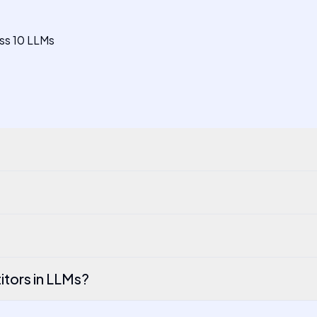
ss 10 LLMs
tors in LLMs?