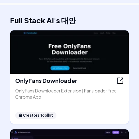
Full Stack AI
's
대안
OnlyFans Downloader
OnlyFans Downloader Extension | Fansloader Free
Chrome App
🧰
Creators Toolkit