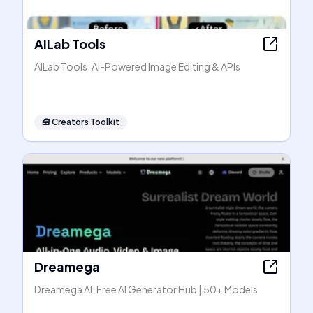
AILab Tools
AILab Tools: AI-Powered Image Editing & APIs
🧰
Creators Toolkit
Dreamega
Dreamega AI: Free AI Generator Hub | 50+ Models