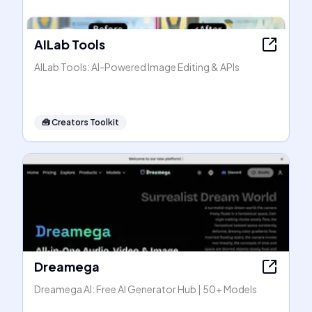
AILab Tools
AILab Tools: AI-Powered Image Editing & APIs
🧰
Creators Toolkit
Dreamega
Dreamega AI: Free AI Generator Hub | 50+ Models