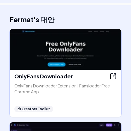
Fermat
's
대안
OnlyFans Downloader
OnlyFans Downloader Extension | Fansloader Free
Chrome App
🧰
Creators Toolkit