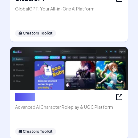
GlobalGPT: Your All-in-One AI Platform
🧰
Creators Toolkit
Rubii AI
Advanced AI Character Roleplay & UGC Platform
🧰
Creators Toolkit