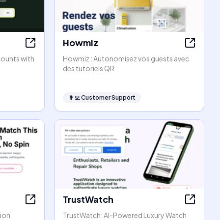
Howmiz
counts with
Howmiz : Autonomisez vos guests avec
des tutoriels QR
👨‍💻
Customer Support
TrustWatch
tion
TrustWatch: AI-Powered Luxury Watch