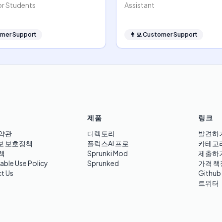
or Students
Assistant
mer Support
👨‍💻
Customer Support
제품
링크
약관
디렉토리
발견하
보 보호정책
플럭스AI 프로
카테고
책
Sprunki Mod
제출하
able Use Policy
Sprunked
가격 책
t Us
Github
트위터