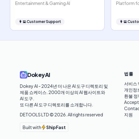
Entertainment & Gaming AI
Platform f
👨‍💻
Customer Support
👨‍💻
Custo
법률
DokeyAI
서비스 
Dokey AI - 2024년 더 나은 AI 도구 디렉토리 및 
개인정
제품 쇼케이스. 2000개 이상의 AI 웹사이트와 
환불 정
AI 도구.

Accept
또 다른 AI 도구 디렉토리를 소개합니다.
Contac
DETOOLS LTD ©
2026
. All rights reserved
지원
Built with
ShipFast