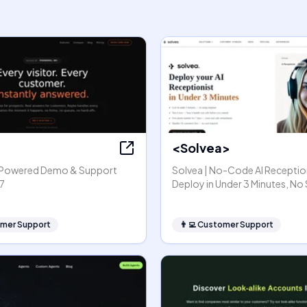
<Solvea>
I-Powered Demo & Support
Solvea | No-Code AI Reception
7
Deploy in Under 3 Minutes, No
mer Support
👨‍💻
Customer Support