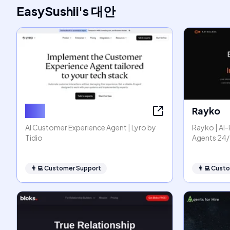
EasySushii
's
대안
Lyro
Rayko
AI Customer Experience Agent | Lyro by
Rayko | A
Tidio
Agents 24/
👨‍💻
Customer Support
👨‍💻
Custo