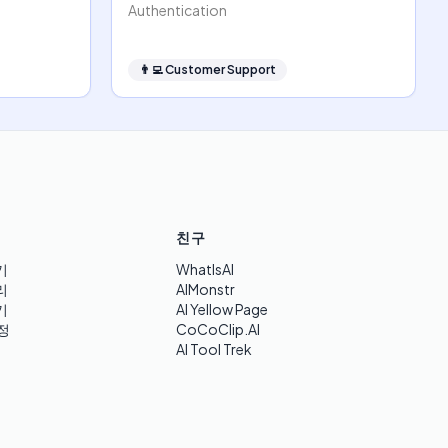
Authentication
👨‍💻
Customer Support
친구
기
WhatIsAI
리
AIMonstr
기
AI Yellow Page
정
CoCoClip.AI
AI Tool Trek