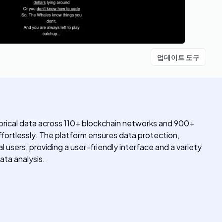
업데이트 도구
storical data across 110+ blockchain networks and 900+
ffortlessly. The platform ensures data protection,
 users, providing a user-friendly interface and a variety
data analysis.