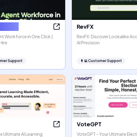
or Hire
RevFX
nt Workforce in One Click |
RevFX: Discover Lookalike Ac
Hire
AI Precision
mer Support
👨‍💻
Customer Support
VoteGPT
 Ultimate AI Learning
VoteGPT - Your Ultimate Elec