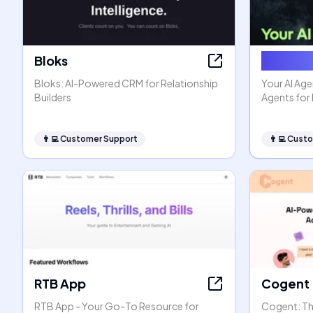
Bloks
Agents f
Bloks: AI-Powered CRM for Relationship
Your AI Age
Builders
Agents for 
👨‍💻
Customer Support
👨‍💻
Custo
RTB App
Cogent
RTB App - Your Go-To Resource for
Cogent: The