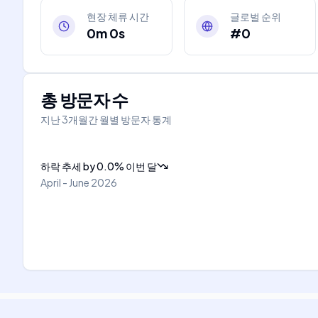
현장 체류 시간
글로벌 순위
0m 0s
#0
총 방문자 수
지난 3개월간 월별 방문자 통계
하락 추세
by
0.0
%
이번 달
April - June 2026