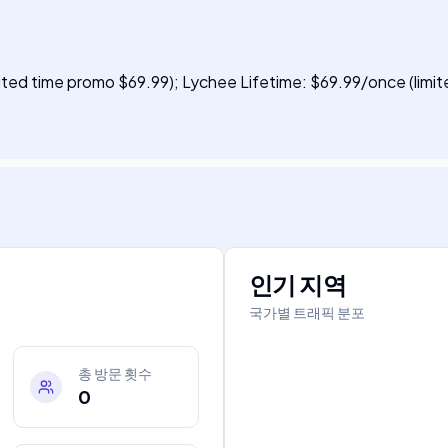
mited time promo $69.99); Lychee Lifetime: $69.99/once (limi
인기 지역
국가별 트래픽 분포
총 방문 횟수
0