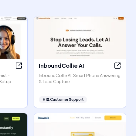
InboundCollie AI
ist -
InboundCollie AI: Smart Phone Answering
 Setup
& Lead Capture
👨‍💻
Customer Support