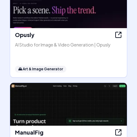
Opusly
AI Studio for Image & Video Generation | Opusly
🌄
Art & Image Generator
ManualFig