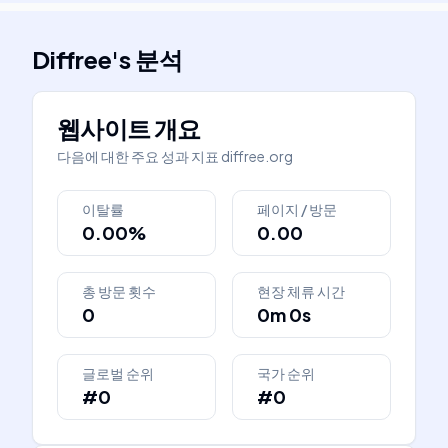
Diffree
's
분석
웹사이트 개요
다음에 대한 주요 성과 지표
diffree.org
이탈률
페이지 / 방문
0.00%
0.00
총 방문 횟수
현장 체류 시간
0
0m 0s
글로벌 순위
국가 순위
#0
#0