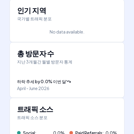
인기 지역
국가별 트래픽 분포
No data available.
총 방문자 수
지난 3개월간 월별 방문자 통계
하락 추세
by
0.0
%
이번 달
April - June 2026
트래픽 소스
트래픽 소스 분포
Social
:
0.0
%
Paid Referrals
:
0.0
%