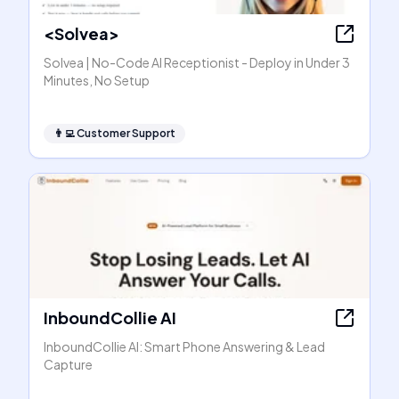
<Solvea>
Solvea | No-Code AI Receptionist - Deploy in Under 3
Minutes, No Setup
👨‍💻
Customer Support
InboundCollie AI
InboundCollie AI: Smart Phone Answering & Lead
Capture