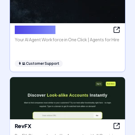
Agents for Hire
Your AI Agent Workforce in One Click | Agents for Hire
👨‍💻
Customer Support
RevFX