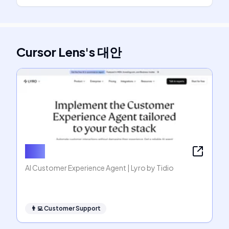
Cursor Lens
's
대안
Lyro
AI Customer Experience Agent | Lyro by Tidio
👨‍💻
Customer Support