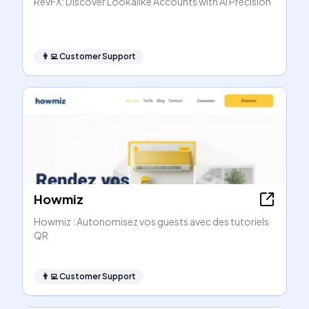
RevFX: Discover Lookalike Accounts with AI Precision
👨‍💻
Customer Support
Howmiz
Howmiz : Autonomisez vos guests avec des tutoriels
QR
👨‍💻
Customer Support