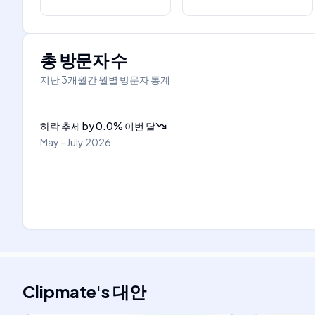
총 방문자 수
지난 3개월간 월별 방문자 통계
하락 추세
by
0.0
%
이번 달
May - July 2026
Clipmate
's
대안