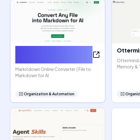
Markitdown Online
Ottermi
Converter
Ottermind 
Memory & 
Markitdown Online Converter | File to
Markdown for AI
🧞‍♂️
Organization & Automation
🧞‍♂️
Organiz