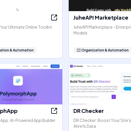
JuheAPI Marketplace
our Ultimate Online Toolkit
JuheAPI Marketplace - Enterpri
Models
ation & Automation
🧞‍♂️
Organization & Automation
rphApp
DR Checker
pp: AI-Powered App Builder
DR Checker: Boost Your Site's
Ahrefs Data