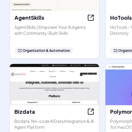
AgentSkills
HoTools
AgentSkills | Empower Your AI Agents
HoTools - Y
with Community-Built Skills
Directory
🧞‍♂️
Organization & Automation
🧞‍♂️
Organiz
Bizdata
Polymo
Bizdata: No-code AI Data Integration & AI
PolymorphA
Agent Platform
for macOS