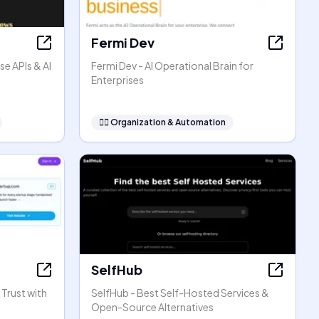
Fermi Dev
se APIs & AI
Fermi Dev - AI Operational Brain for
Enterprises
🧞‍♂️
Organization & Automation
SelfHub
 Trust with
SelfHub - Best Self-Hosted Services &
Open-Source Alternatives