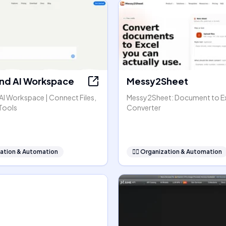
nd AI Workspace
Messy2Sheet
AI Workspace | Connect Files,
Messy2Sheet: Document to E
Tools
Converter
ation & Automation
🧞‍♂️
Organization & Automation