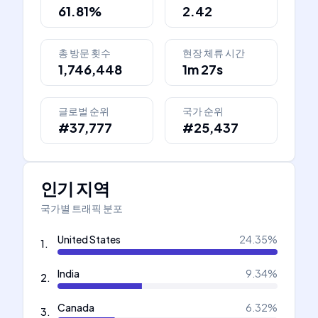
61.81%
2.42
총 방문 횟수
현장 체류 시간
1,746,448
1m 27s
글로벌 순위
국가 순위
#37,777
#25,437
인기 지역
국가별 트래픽 분포
United States
24.35
%
1
.
India
9.34
%
2
.
Canada
6.32
%
3
.