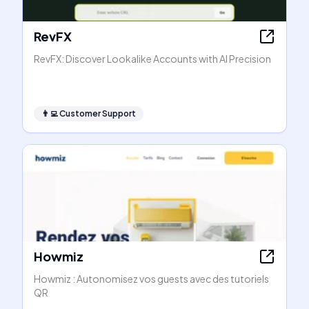
RevFX
RevFX: Discover Lookalike Accounts with AI Precision
👨‍💻
Customer Support
Howmiz
Howmiz : Autonomisez vos guests avec des tutoriels
QR