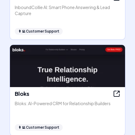
InboundCollie AI: Smart Phone Answering & Lead
Capture
👨‍💻
Customer Support
Bloks
Bloks: AI-Powered CRM for Relationship Builders
👨‍💻
Customer Support