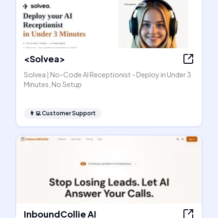
<Solvea>
Solvea | No-Code AI Receptionist - Deploy in Under 3
Minutes, No Setup
👨‍💻
Customer Support
InboundCollie AI