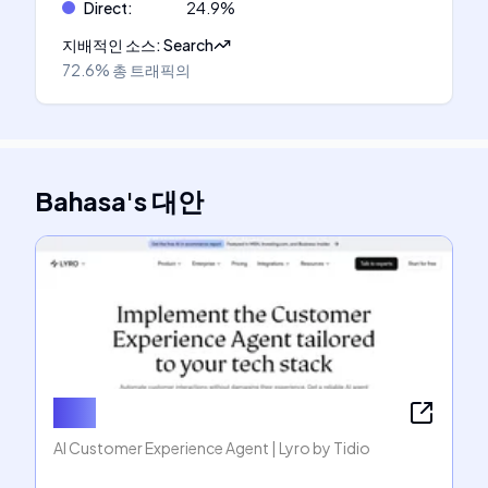
Direct
:
24.9
%
지배적인 소스
:
Search
72.6%
총 트래픽의
Bahasa
's
대안
Lyro
AI Customer Experience Agent | Lyro by Tidio