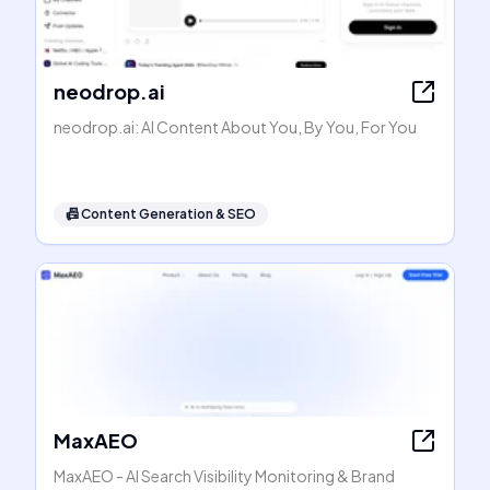
neodrop.ai
neodrop.ai: AI Content About You, By You, For You
📠
Content Generation & SEO
MaxAEO
MaxAEO - AI Search Visibility Monitoring & Brand