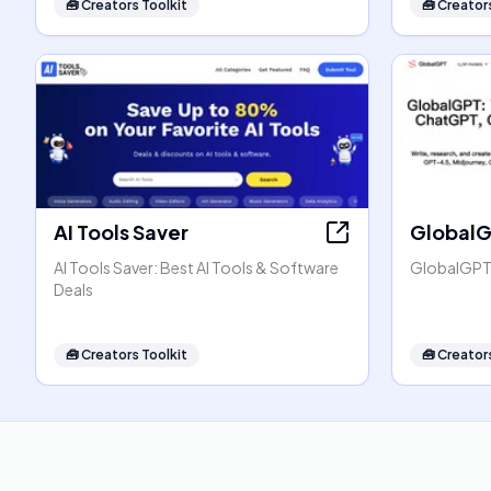
🧰
Creators Toolkit
🧰
Creators
AI Tools Saver
Global
AI Tools Saver: Best AI Tools & Software
GlobalGPT:
Deals
🧰
Creators Toolkit
🧰
Creators