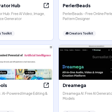
rator Hub
PerlerBeads
r Hub: Free AI Video, Image,
PerlerBeads - Free Online Perl
ice Generator
Pattern Designer
 Toolkit
🧰
Creators Toolkit
ools
Dreamega
s: AI-Powered Image Editing &
Dreamega AI: Free AI Generato
Models