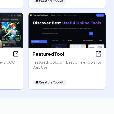
🧰
Creators Toolkit
FeaturedTool
lay & UGC
FeaturedTool.com: Best Online Tools for
Daily Use
🧰
Creators Toolkit