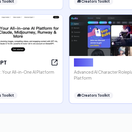
 Toolkit
🧰
Creators Toolkit
GPT
Rubii AI
 Your All-in-One AI Platform
Advanced AI Character Rolep
Platform
 Toolkit
🧰
Creators Toolkit