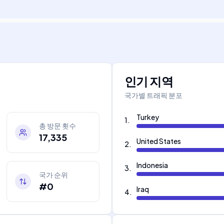
인기 지역
국가별 트래픽 분포
Turkey
1
.
총 방문 횟수
17,335
United States
2
.
Indonesia
3
.
국가 순위
#0
Iraq
4
.