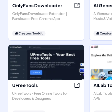
OnlyFans Downloader
AI Gene
OnlyFans Downloader Extension |
AI Generato
Fansloader Free Chrome App
Music & Vo
🧰
Creators Toolkit
🧰
Creators
UFreeTools
AILab T
UFreeTools - Free Online Tools for
AILab Tool
Developers & Designers
APIs