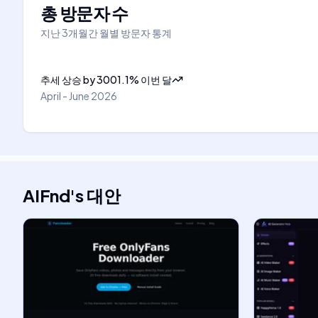
총 방문자 수
지난 3개월간 월별 방문자 통계
추세 상승
by
3001.1
%
이번 달
April - June 2026
AIFnd
's
대안