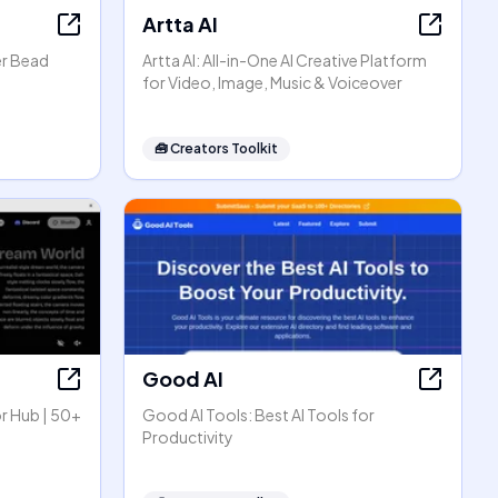
Artta AI
er Bead
Artta AI: All-in-One AI Creative Platform
for Video, Image, Music & Voiceover
🧰
Creators Toolkit
Good AI
r Hub | 50+
Good AI Tools: Best AI Tools for
Productivity