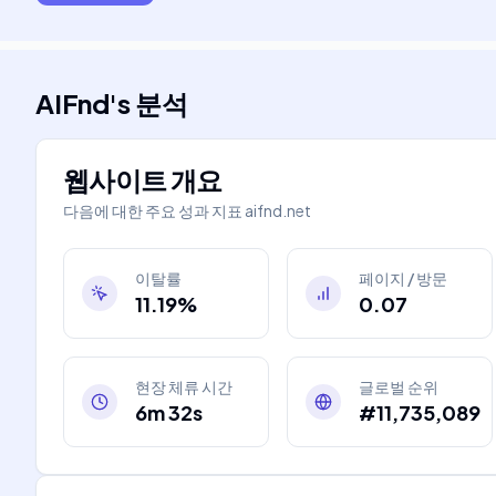
AIFnd
's
분석
웹사이트 개요
다음에 대한 주요 성과 지표
aifnd.net
이탈률
페이지 / 방문
11.19%
0.07
현장 체류 시간
글로벌 순위
6m 32s
#11,735,089