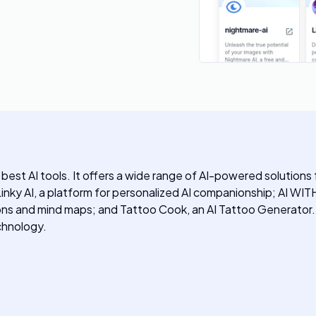
 best AI tools. It offers a wide range of AI-powered solutions
Linky AI, a platform for personalized AI companionship; AI WI
ions and mind maps; and Tattoo Cook, an AI Tattoo Generator
echnology.