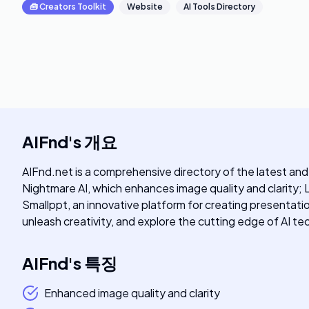
🧰
Creators Toolkit
Website
AI Tools Directory
AIFnd
's
개요
AIFnd.net is a comprehensive directory of the latest and
Nightmare AI, which enhances image quality and clarity; 
Smallppt, an innovative platform for creating presentat
unleash creativity, and explore the cutting edge of AI t
AIFnd
's
특징
Enhanced image quality and clarity