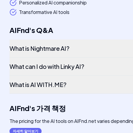
Personalized AI companionship
Transformative AI tools
AIFnd
's
Q&A
What is Nightmare AI?
What can I do with Linky AI?
What is AI WITH.ME?
AIFnd
's
가격 책정
The pricing for the AI tools on AIFnd.net varies depending
자세히 알아보기