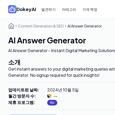
DokeyAI
발견하기
카테고리
가격 책정
Content Generation & SEO
AI Answer Generator
AI Answer Generator
AI Answer Generator - Instant Digital Marketing Solution
소개
Get instant answers to your digital marketing queries wit
Generator. No signup required for quick insights!
업데이트된 날짜
:
2024년 10월 5일
월간 방문자 수
:
--
제휴 프로그램
:
No