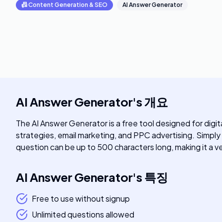
📠
Content Generation & SEO
AI Answer Generator
AI Answer Generator
's
개요
The AI Answer Generator is a free tool designed for digit
strategies, email marketing, and PPC advertising. Simply
question can be up to 500 characters long, making it a ve
AI Answer Generator
's
특징
Free to use without signup
Unlimited questions allowed