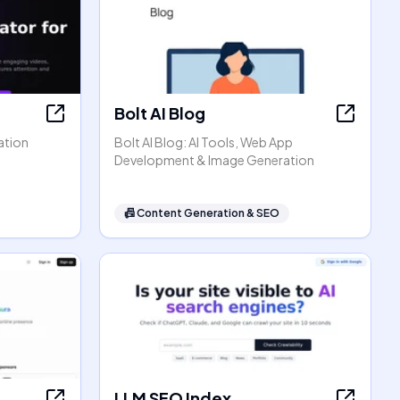
Bolt AI Blog
ation
Bolt AI Blog: AI Tools, Web App
Development & Image Generation
📠
Content Generation & SEO
LLM SEO Index