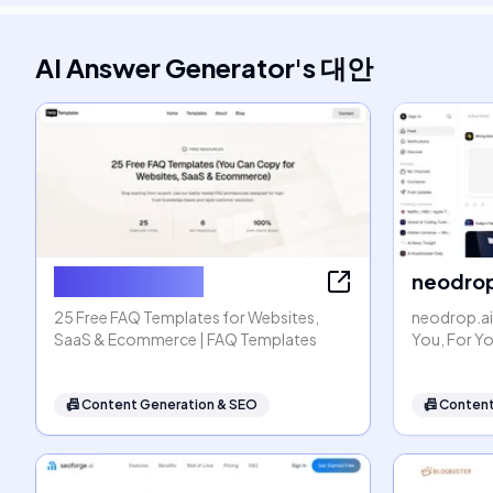
AI Answer Generator
's
대안
FAQ Templates
neodrop
25 Free FAQ Templates for Websites,
neodrop.ai
SaaS & Ecommerce | FAQ Templates
You, For Y
📠
Content Generation & SEO
📠
Content