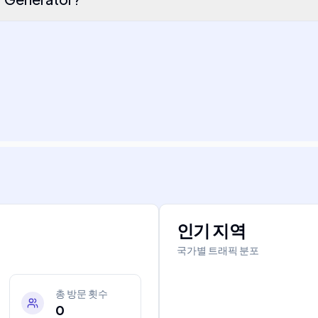
인기 지역
국가별 트래픽 분포
총 방문 횟수
0