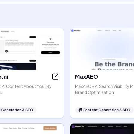
.ai
MaxAEO
: AI Content About You, By
MaxAEO - AI Search Visibility 
ou
Brand Optimization
 Generation & SEO
📠
Content Generation & SEO