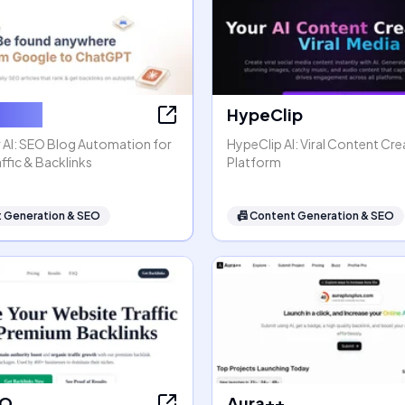
ter AI
HypeClip
 AI: SEO Blog Automation for
HypeClip AI: Viral Content Cre
ffic & Backlinks
Platform
 Generation & SEO
📠
Content Generation & SEO
EO
Aura++