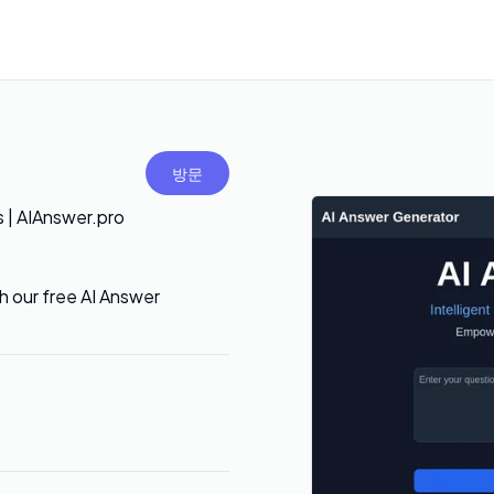
방문
s | AIAnswer.pro
h our free AI Answer