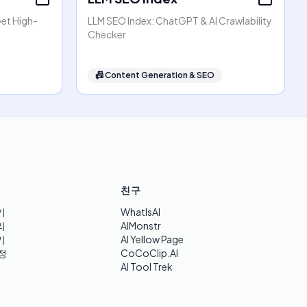
Get High-
LLM SEO Index: ChatGPT & AI Crawlability
Checker
📠
Content Generation & SEO
친구
기
WhatIsAI
리
AIMonstr
기
AI Yellow Page
정
CoCoClip.AI
AI Tool Trek