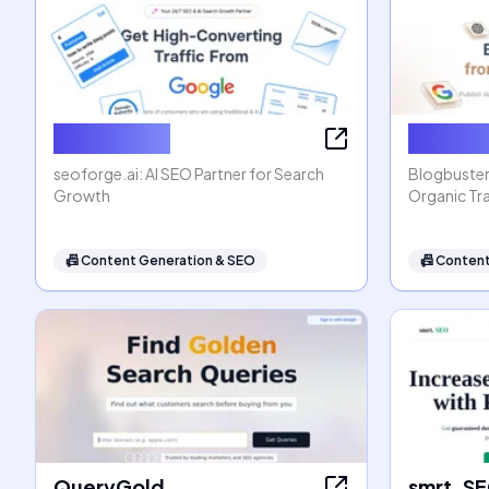
seoforge.ai
Blogbus
seoforge.ai: AI SEO Partner for Search
Blogbuster
Growth
Organic Tra
📠
Content Generation & SEO
📠
Content
QueryGold
smrt. S