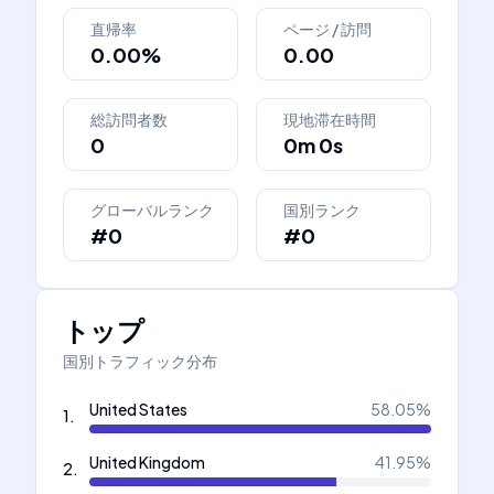
直帰率
ページ / 訪問
0.00%
0.00
総訪問者数
現地滞在時間
0
0m 0s
グローバルランク
国別ランク
#0
#0
トップ
国別トラフィック分布
United States
58.05
%
1
.
United Kingdom
41.95
%
2
.