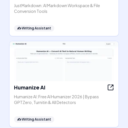
JustMarkdown: AI Markdown Workspace & File
Conversion Tools
✍️
Writing Assistant
Humanize AI
Humanize AI: Free AI Humanizer 2026 | Bypass
GPTZero, Turnitin & All Detectors
✍️
Writing Assistant