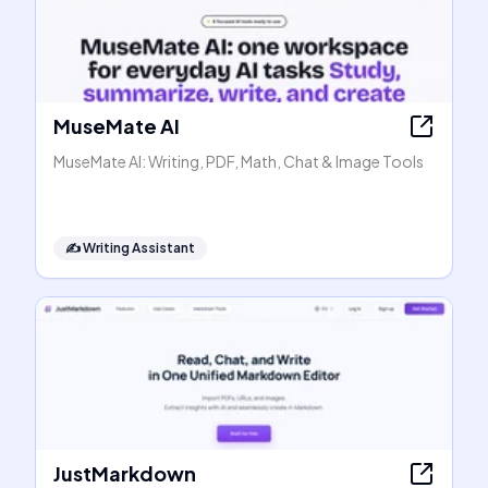
MuseMate AI
MuseMate AI: Writing, PDF, Math, Chat & Image Tools
✍️
Writing Assistant
JustMarkdown