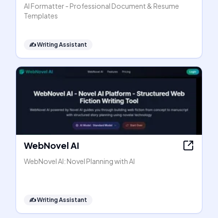
AI Formatter - Professional Document & Resume
Templates
✍️
Writing Assistant
WebNovel AI
WebNovel AI: Novel Planning with AI
✍️
Writing Assistant