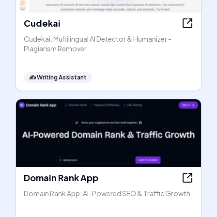
Cudekai
Cudekai: Multilingual AI Detector & Humanizer -
Plagiarism Remover
✍️
Writing Assistant
Domain Rank App
Domain Rank App: AI-Powered SEO & Traffic Growth