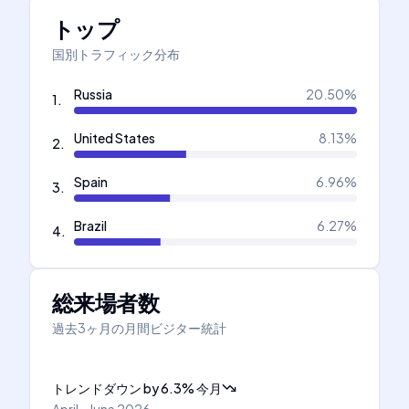
トップ
国別トラフィック分布
Russia
20.50
%
1
.
United States
8.13
%
2
.
Spain
6.96
%
3
.
Brazil
6.27
%
4
.
総来場者数
過去3ヶ月の月間ビジター統計
トレンドダウン
by
6.3
%
今月