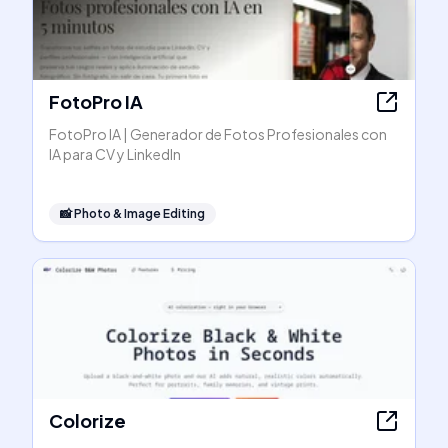
FotoPro IA
FotoPro IA | Generador de Fotos Profesionales con
IA para CV y LinkedIn
📸
Photo & Image Editing
Colorize