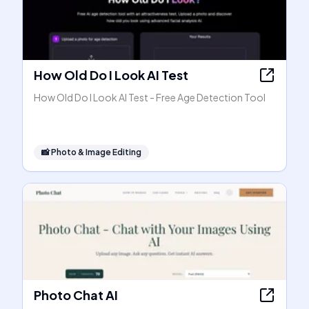
How Old Do I Look AI Test
How Old Do I Look AI Test - Free Age Detection Tool
📸
Photo & Image Editing
Photo Chat AI