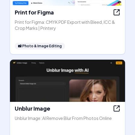
Print for Figma
Print for Figma: CMYK PDF Export with Bleed, ICC &
Crop Marks | Printery
📸
Photo & Image Editing
Unblur Image
Unblur Image: AI Remove Blur From Photos Online