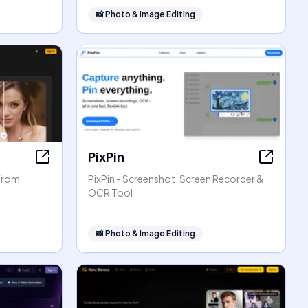
📸
Photo & Image Editing
PixPin
 From
PixPin - Screenshot, Screen Recorder &
OCR Tool
📸
Photo & Image Editing