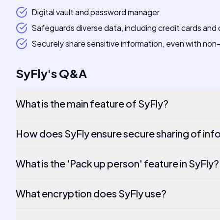
Digital vault and password manager
Safeguards diverse data, including credit cards and
Securely share sensitive information, even with non
SyFly
's
Q&A
What is the main feature of SyFly?
How does SyFly ensure secure sharing of inf
What is the 'Pack up person' feature in SyFly?
What encryption does SyFly use?