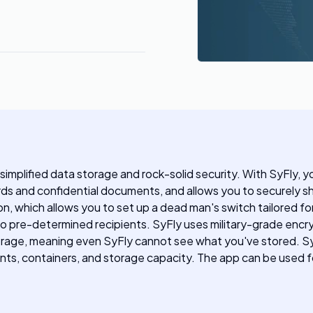
 simplified data storage and rock-solid security. With SyFly,
ards and confidential documents, and allows you to securely s
on, which allows you to set up a dead man's switch tailored fo
to pre-determined recipients. SyFly uses military-grade encr
orage, meaning even SyFly cannot see what you've stored. SyFly
ients, containers, and storage capacity. The app can be used 