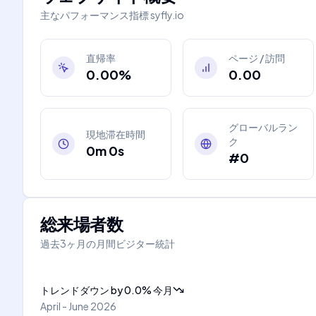
主なパフォーマンス指標
syfly.io
直帰率
ページ / 訪問
0.00%
0.00
グローバルラン
現地滞在時間
ク
0m 0s
#0
総来場者数
過去3ヶ月の月間ビジター統計
トレンドダウン
by
0.0
%
今月
April - June 2026