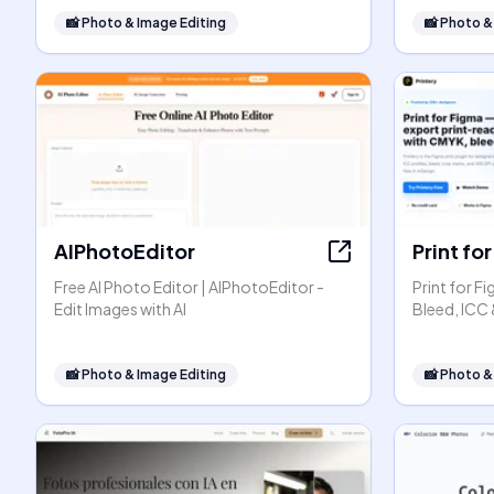
📸
Photo & Image Editing
📸
Photo &
AIPhotoEditor
Print fo
Free AI Photo Editor | AIPhotoEditor -
Print for 
Edit Images with AI
Bleed, ICC 
📸
Photo & Image Editing
📸
Photo &