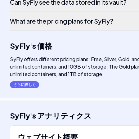
Can SyFly see the data stored in its vault?
What are the pricing plans for SyFly?
SyFly
's
価格
SyFly offers different pricing plans: Free, Silver, Gold, a
unlimited containers, and 10GB of storage. The Gold plan
unlimited containers, and 1TB of storage.
さらに詳しく
SyFly
's
アナリティクス
ウェブサイト概要