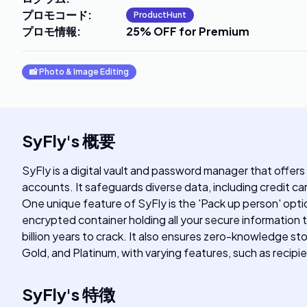
プロモコード
:
ProductHunt
プロモ情報
:
25% OFF for Premium
📸
Photo & Image Editing
SyFly
's
概要
SyFly is a digital vault and password manager that offers
accounts. It safeguards diverse data, including credit c
One unique feature of SyFly is the 'Pack up person' opti
encrypted container holding all your secure information 
billion years to crack. It also ensures zero-knowledge st
Gold, and Platinum, with varying features, such as recip
SyFly
's
特徴