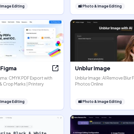
 Image Editing
📸
Photo & Image Editing
r Figma
Unblur Image
Figma: CMYK PDF Export with
Unblur Image: AI Remove Blur
& Crop Marks | Printery
Photos Online
 Image Editing
📸
Photo & Image Editing