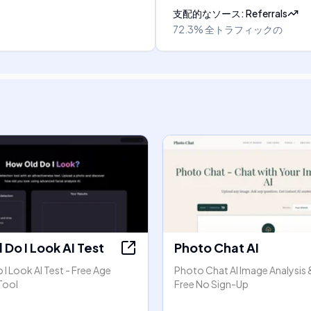
支配的なソース
:
Referrals
72.3%
全トラフィックの
Do I Look AI Test
Photo Chat AI
I Look AI Test - Free Age
Photo Chat AI Image Analysis 
Tool
Free No Sign-Up