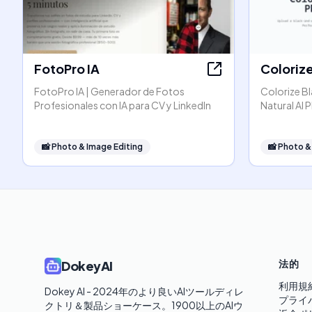
FotoPro IA
Coloriz
FotoPro IA | Generador de Fotos
Colorize Bl
Profesionales con IA para CV y LinkedIn
Natural AI
📸
Photo & Image Editing
📸
Photo &
法的
DokeyAI
利用規
Dokey AI - 2024年のより良いAIツールディレ
プライ
クトリ＆製品ショーケース。1900以上のAIウ