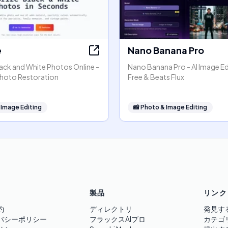
e
Nano Banana Pro
ack and White Photos Online -
Nano Banana Pro - AI Image Edi
 Photo Restoration
Free & Beats Flux
 Image Editing
📸
Photo & Image Editing
製品
リンク
約
ディレクトリ
発見す
バシーポリシー
フラックスAIプロ
カテゴ