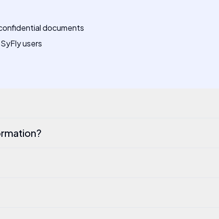
 confidential documents
-SyFly users
ormation?