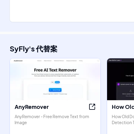
SyFly
's
代替案
AnyRemover
How Old 
AnyRemover - Free Remove Text from
How Old Do 
Image
Detection 