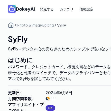
DokeyAI
発見する
カテゴリ
価格設定
Photo & Image Editing
SyFly
SyFly
SyFly - デジタル心の安らぎのためのシンプルで強力な
はじめに
パスワード、クレジットカード、機密文書などのデータを
暗号化と死者のスイッチで、データのプライバシーとセキ
アルでSyFlyを試してみてください。
更新日
:
2024年6月6日
月間訪問者数
:
--
アフィリエイト・プ
No
ログラム
: