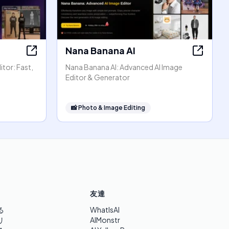
Nana Banana AI
tor: Fast,
Nana Banana AI: Advanced AI Image
Editor & Generator
📸
Photo & Image Editing
友達
る
WhatIsAI
リ
AIMonstr