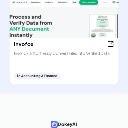
Invofox
Invofox: Effortlessly Convert Files into Verified Data
📈
Accounting & Finance
DokeyAI