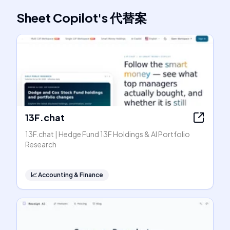
Sheet Copilot
's
代替案
13F.chat
13F.chat | Hedge Fund 13F Holdings & AI Portfolio
Research
📈
Accounting & Finance