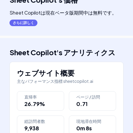
Sheet Copilotは現在ベータ版期間中は無料です。
さらに詳しく
Sheet Copilot
's
アナリティクス
ウェブサイト概要
主なパフォーマンス指標
sheetcopilot.ai
直帰率
ページ / 訪問
26.79%
0.71
総訪問者数
現地滞在時間
9,938
0m 8s