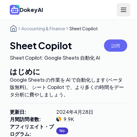
DokeyAI
Open 
Accounting & Finance
Sheet Copilot
Sheet Copilot
訪問
Sheet Copilot: Google Sheets 自動化 AI
はじめに
Google Sheets の作業を AI で自動化します (ベータ
版無料)。 シート Copilot で、より多くの時間をデー
タ分析に費やしましょう。
更新日
:
2024年4月28日
月間訪問者数
:
9.9K
アフィリエイト・プ
No
ログラム
: