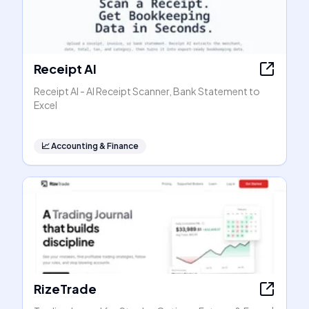
Receipt AI
Receipt AI - AI Receipt Scanner, Bank Statement to
Excel
📈
Accounting & Finance
RizeTrade