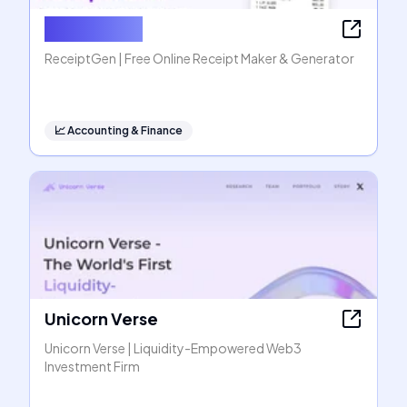
ReceiptGen
ReceiptGen | Free Online Receipt Maker & Generator
📈
Accounting & Finance
Unicorn Verse
Unicorn Verse | Liquidity-Empowered Web3
Investment Firm