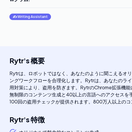
✍️
Writing Assistant
Rytr
's
概要
Rytrは、ロボットではなく、あなたのように聞こえるオ
ングワークフローを合理化します。Rytrは、あなたのラ
用対策により、盗用を防ぎます。RytrのChrome拡張
無制限のコンテンツ生成と40以上の言語へのアクセスを
100回の盗用チェックが提供されます。800万人以上の
Rytr
's
特徴