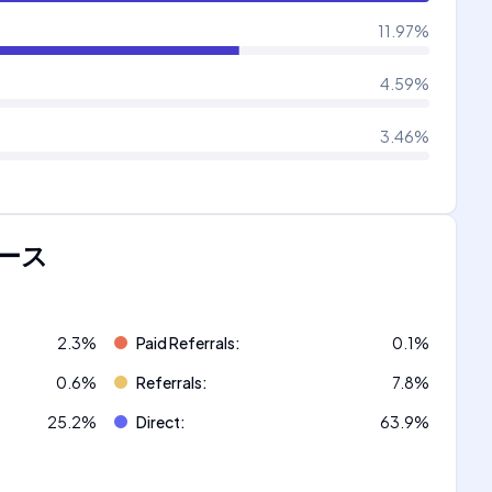
11.97
%
4.59
%
3.46
%
ース
2.3
%
Paid Referrals
:
0.1
%
0.6
%
Referrals
:
7.8
%
25.2
%
Direct
:
63.9
%