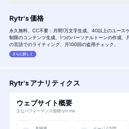
Rytr
's
価格
永久無料、CC不要：月間1万文字生成、40以上のユースケ
制限のコンテンツ生成、1つのパーソナルトーンの作成、月5
の言語でのライティング、月100回の盗用チェック。
さらに詳しく
Rytr
's
アナリティクス
ウェブサイト概要
主なパフォーマンス指標
rytr.me
直帰率
ページ / 訪問