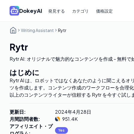
DokeyAI
発見する
カテゴリ
価格設定
Writing Assistant
Rytr
Rytr
Rytr AI: オリジナルで魅力的なコンテンツを作成 - 無料
はじめに
Rytr AI は、ロボットではなくあなたのように聞こえる
ツを作成します。コンテンツ作成のワークフローを合理化するた
以上のコンテンツライターが信頼する Rytr を今すぐ試し
更新日
:
2024年4月28日
月間訪問者数
:
951.4K
アフィリエイト・プ
Yes
ログラム
: