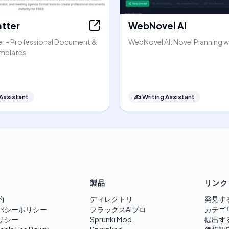
atter
WebNovel AI
er - Professional Document &
WebNovel AI: Novel Planning wi
mplates
 Assistant
✍️
Writing Assistant
製品
リンク
約
ディレクトリ
発見す
バシーポリシー
フラックスAIプロ
カテゴ
リシー
Sprunki Mod
提出す