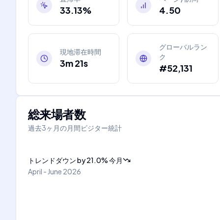
33.13%
4.50
グローバルラン
現地滞在時間
ク
3m 21s
#52,131
総来場者数
過去3ヶ月の月間ビジター統計
トレンドダウン
by
21.0
%
今月
April - June 2026