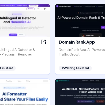
i
Domain Rank App
ltilingual AI Detector &
Domain Rank App: AI-Powere
- Plagiarism Remover
Traffic Growth
 Assistant
✍️
Writing Assistant