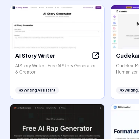
AI Story Writer
Cudeka
AI Story Writer - Free AI Story Generator
Cudekai: Mu
& Creator
Humanizer 
✍️
Writing Assistant
✍️
Writing