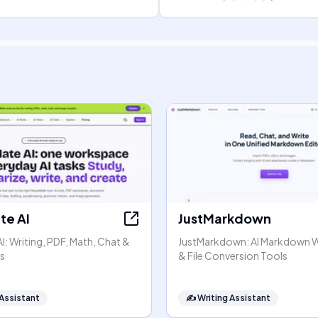
e AI
JustMarkdown
: Writing, PDF, Math, Chat &
JustMarkdown: AI Markdown 
s
& File Conversion Tools
 Assistant
✍️
Writing Assistant