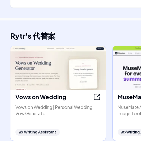
Rytr
's
代替案
Vows on Wedding
MuseMat
Vows on Wedding | Personal Wedding
MuseMate AI
Vow Generator
Image Tool
✍️
Writing Assistant
✍️
Writing