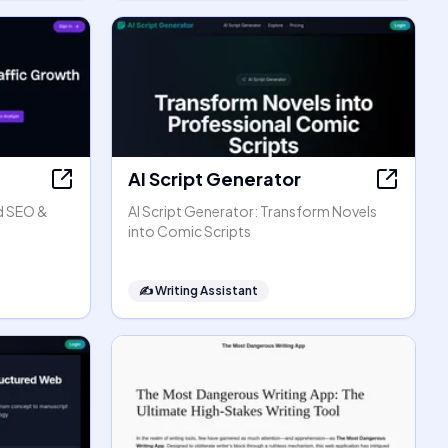
AI Script Generator
d SEO &
AI Script Generator: Transform Novels
into Comic Scripts
✍️
Writing Assistant