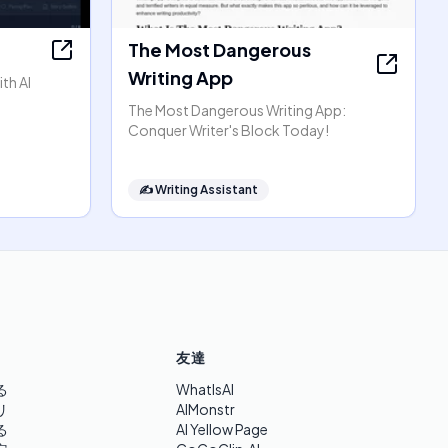
The Most Dangerous
Writing App
th AI
The Most Dangerous Writing App:
Conquer Writer's Block Today!
✍️
Writing Assistant
友達
る
WhatIsAI
リ
AIMonstr
る
AI Yellow Page