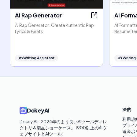
AI Rap Generator
AI Form
AI Rap Generator: Create Authentic Rap
AI Formatt
Lyrics & Beats
Resume Te
✍️
Writing Assistant
✍️
Writing
法的
DokeyAI
利用規
Dokey AI - 2024年のより良いAIツールディレ
プライ
クトリ＆製品ショーケース。1900以上のAIウ
返金ポ
ェブサイトとAIツール。
