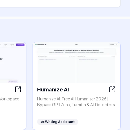
Humanize AI
Workspace
Humanize AI: Free AI Humanizer 2026 |
Bypass GPTZero, Turnitin & All Detectors
✍️
Writing Assistant