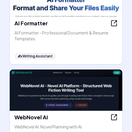
AI Formatter
AI Formatter - Professional Document & Resume
Templates
✍️
Writing Assistant
WebNovel AI
WebNovel AI: Novel Planning with AI