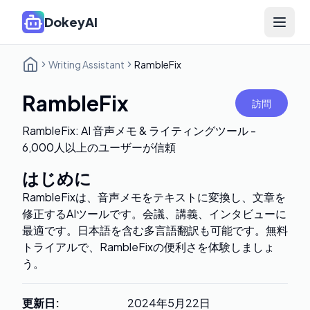
DokeyAI
Open 
Writing Assistant
RambleFix
RambleFix
訪問
RambleFix: AI 音声メモ & ライティングツール -
6,000人以上のユーザーが信頼
はじめに
RambleFixは、音声メモをテキストに変換し、文章を
修正するAIツールです。会議、講義、インタビューに
最適です。日本語を含む多言語翻訳も可能です。無料
トライアルで、RambleFixの便利さを体験しましょ
う。
更新日
:
2024年5月22日