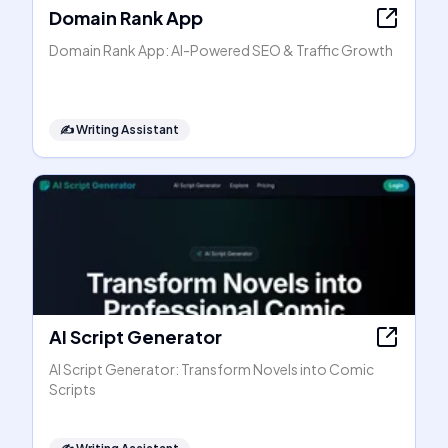
Domain Rank App
Domain Rank App: AI-Powered SEO & Traffic Growth
✍️
Writing Assistant
AI Script Generator
AI Script Generator: Transform Novels into Comic
Scripts