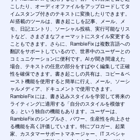
こしたり、オーディオファイルをアップロードしてタ
イムスタンプ付きのテキストに変換したりできます。
AI 搭載のツールは、書き起こしを記事、メール、メ
モ、日記エントリ、ソーシャル投稿、実行可能なリス
トなど、さまざまなフォーマットにスタイル変更する
こともできます。さらに、RambleFix は複数言語への
翻訳をサポートしているので、世界中のユーザーとの
コミュニケーションに便利です。AI が聞き間違えた
場合、テキストの任意の部分をすばやく編集して正確
性を確保できます。書き起こしの共有は、コピー＆ペ
ースト機能を使用すると簡単に行え、メール、ソーシ
ャルメディア、ドキュメントで使用できます。
RambleFix には、書き込みスタイルを学習して将来の
ライティングに適用する「自分のスタイルを模倣す
る」という独自の機能もあります。ユーザーは、
RambleFix のシンプルさ、パワー、生産性を向上させ
る機能を高く評価しています。特にブロガー、起業
家、カスタマーサポートマネージャー、IT スペシャ