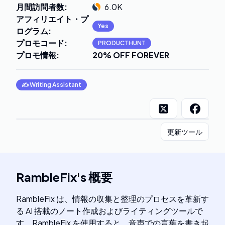
月間訪問者数
:
6.0K
アフィリエイト・プ
Yes
ログラム
:
プロモコード
:
PRODUCTHUNT
プロモ情報
:
20% OFF FOREVER
✍️
Writing Assistant
更新ツール
RambleFix
's
概要
RambleFix は、情報の収集と整理のプロセスを革新す
る AI 搭載のノート作成およびライティングツールで
す。RambleFix を使用すると、音声での言葉を書き起