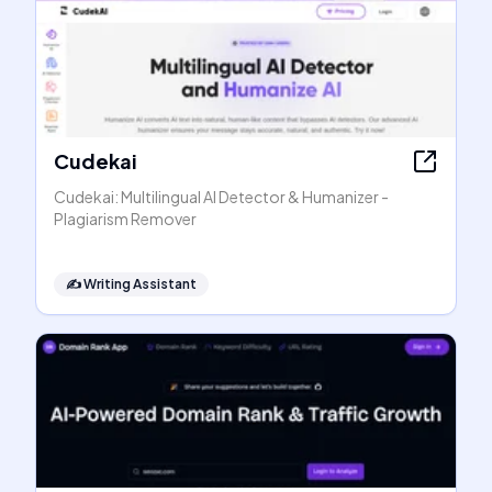
Cudekai
Cudekai: Multilingual AI Detector & Humanizer -
Plagiarism Remover
✍️
Writing Assistant