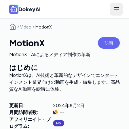
DokeyAI
Open 
Video
MotionX
MotionX
訪問
MotionX - AIによるメディア制作の革新
はじめに
MotionXは、AI技術と革新的なデザインでエンターテ
インメント業界向けの動画を生成・編集します。高品
質なAI動画を瞬時に体験。
更新日
:
2024年8月2日
月間訪問者数
:
--
アフィリエイト・プ
No
ログラム
: