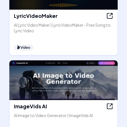
LyricVideoMaker
AI Lyric Video Maker | LyricVideoMaker - Free Song to
Lyric Video
🎬
Video
ImageVids AI
AI Image to Video Generator | ImageVids AI