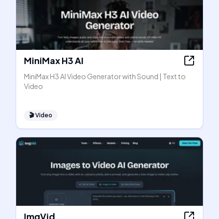
MiniMax H3 AI
MiniMax H3 AI Video Generator with Sound | Text to
Video
🎬
Video
ImgVid