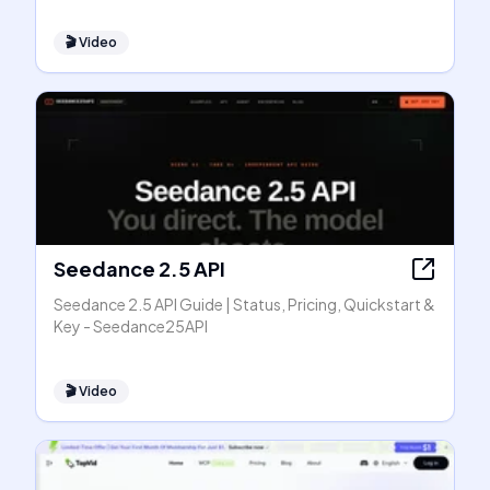
🎬
Video
Seedance 2.5 API
Seedance 2.5 API Guide | Status, Pricing, Quickstart &
Key - Seedance25API
🎬
Video