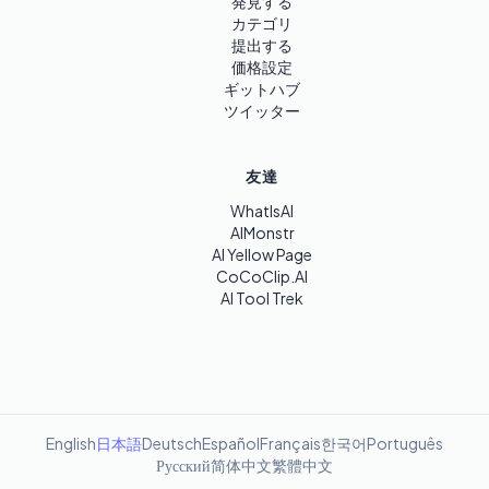
発見する
カテゴリ
提出する
価格設定
ギットハブ
ツイッター
友達
WhatIsAI
AIMonstr
AI Yellow Page
CoCoClip.AI
AI Tool Trek
English
日本語
Deutsch
Español
Français
한국어
Português
Русский
简体中文
繁體中文