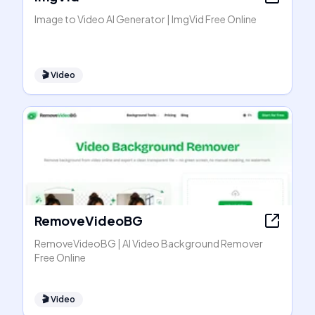
Image to Video AI Generator | ImgVid Free Online
🎬
Video
RemoveVideoBG
RemoveVideoBG | AI Video Background Remover
Free Online
🎬
Video