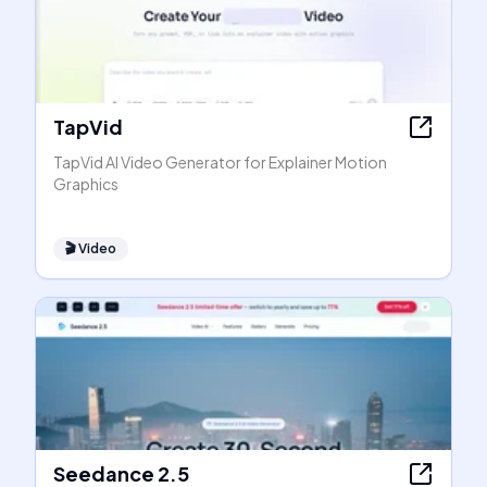
TapVid
TapVid AI Video Generator for Explainer Motion
Graphics
🎬
Video
Seedance 2.5