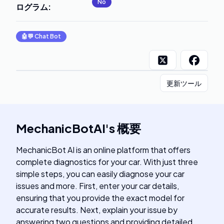
No
ログラム
:
🤖💬
Chat Bot
更新ツール
MechanicBotAI
's
概要
MechanicBot AI is an online platform that offers
complete diagnostics for your car. With just three
simple steps, you can easily diagnose your car
issues and more. First, enter your car details,
ensuring that you provide the exact model for
accurate results. Next, explain your issue by
answering two questions and providing detailed