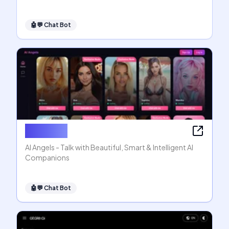
🤖💬
Chat Bot
AI Angels
AI Angels - Talk with Beautiful, Smart & Intelligent AI
Companions
🤖💬
Chat Bot