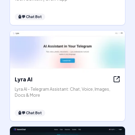
🤖💬
Chat Bot
Lyra AI
Lyra AI - Telegram Assistant: Chat, Voice, Images,
Docs & More
🤖💬
Chat Bot