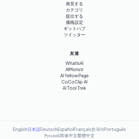
発見する
カテゴリ
提出する
価格設定
ギットハブ
ツイッター
友達
WhatIsAI
AIMonstr
AI Yellow Page
CoCoClip.AI
AI Tool Trek
English
日本語
Deutsch
Español
Français
한국어
Português
Русский
简体中文
繁體中文