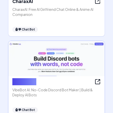
CharaxAI
CharaxAI: Free AI Girlfriend Chat Online & Anime AI
Companion
🤖💬
Chat Bot
VibeBot AI
VibeBot AI: No-Code Discord Bot Maker | Build &
Deploy AI Bots
🤖💬
Chat Bot