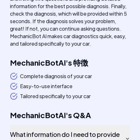
information for the best possible diagnosis. Finally,
check the diagnosis, which will be provided within 5
seconds. If the diagnosis solves your problem,
great! If not, you can continue asking questions.
MechanicBot AI makes car diagnostics quick, easy,
and tailored specifically to your car.
MechanicBotAI
's
特徴
Complete diagnosis of your car
Easy-to-use interface
Tailored specifically to your car
MechanicBotAI
's
Q&A
What information do I need to provide