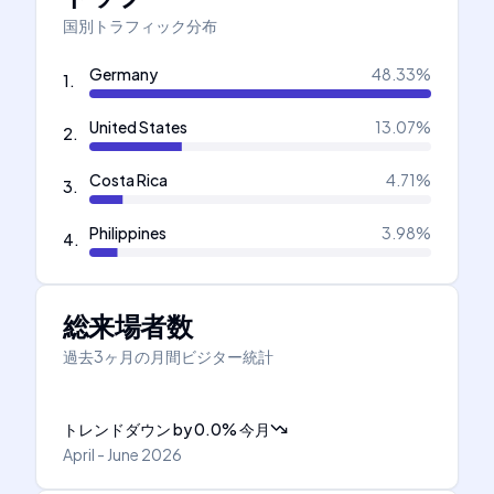
国別トラフィック分布
Germany
48.33
%
1
.
United States
13.07
%
2
.
Costa Rica
4.71
%
3
.
Philippines
3.98
%
4
.
総来場者数
過去3ヶ月の月間ビジター統計
トレンドダウン
by
0.0
%
今月
April - June 2026