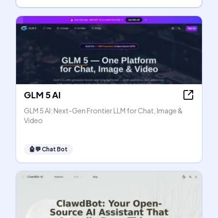
GLM 5 AI
GLM 5 AI: Next-Gen Frontier LLM for Chat, Image &
Video
🤖💬
Chat Bot