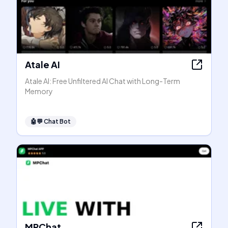
Atale AI
Atale AI: Free Unfiltered AI Chat with Long-Term
Memory
🤖💬
Chat Bot
MPChat