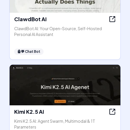
ClawdBot AI
ClawdBot AI: Your Open-Source, Self-Hosted
Personal AI Assistant
🤖💬
Chat Bot
Kimi K2.5 AI
Kimi K2.5 AI: Agent Swarm, Multimodal & 1T
Parameters