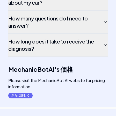
about my car?
How many questions do I need to
answer?
How long does it take to receive the
diagnosis?
MechanicBotAI
's
価格
Please visit the MechanicBot AI website for pricing
information.
さらに詳しく