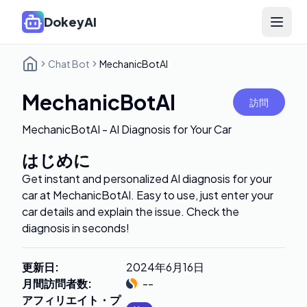
DokeyAI
Open 
Chat Bot
MechanicBotAI
MechanicBotAI
訪問
MechanicBotAI - AI Diagnosis for Your Car
はじめに
Get instant and personalized AI diagnosis for your
car at MechanicBotAI. Easy to use, just enter your
car details and explain the issue. Check the
diagnosis in seconds!
更新日
:
2024年6月16日
月間訪問者数
:
--
アフィリエイト・プ