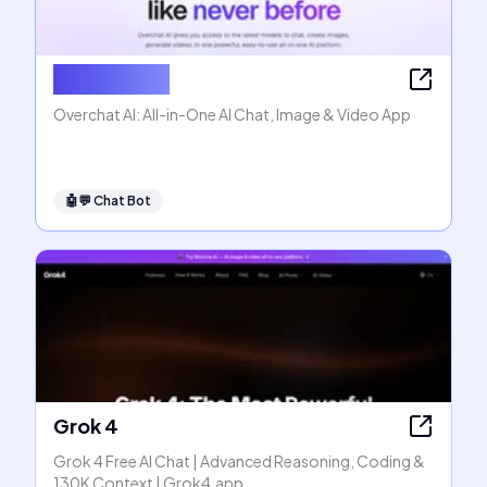
Overchat AI
Overchat AI: All-in-One AI Chat, Image & Video App
🤖💬
Chat Bot
Grok 4
Grok 4 Free AI Chat | Advanced Reasoning, Coding &
130K Context | Grok4.app