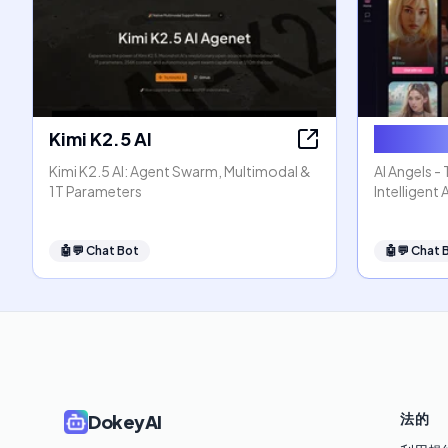
Kimi K2.5 AI
AI Angel
Kimi K2.5 AI: Agent Swarm, Multimodal &
AI Angels -
1T Parameters
Intelligent
🤖💬
Chat Bot
🤖💬
Chat 
法的
DokeyAI