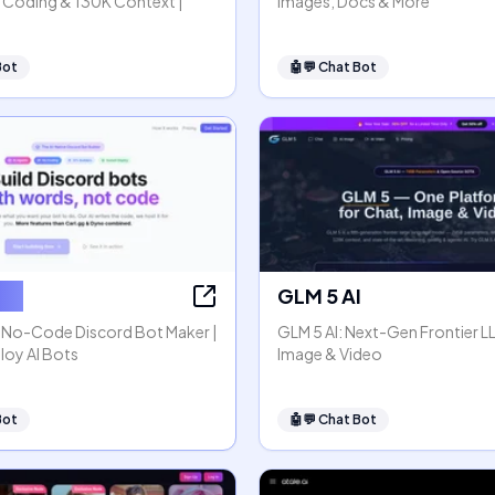
 Coding & 130K Context |
Images, Docs & More
Bot
🤖💬
Chat Bot
 AI
GLM 5 AI
: No-Code Discord Bot Maker |
GLM 5 AI: Next-Gen Frontier L
loy AI Bots
Image & Video
Bot
🤖💬
Chat Bot