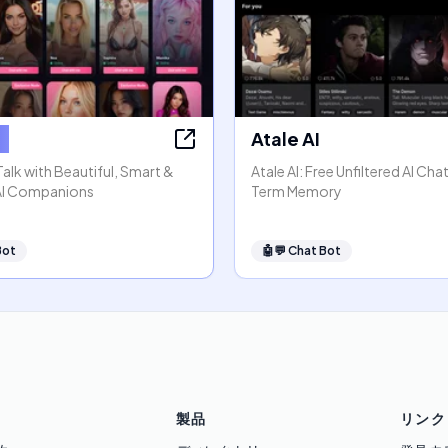
s
Atale AI
 Talk with Beautiful, Smart &
Atale AI: Free Unfiltered AI Ch
 AI Companions
Term Memory
Bot
🤖💬
Chat Bot
製品
リンク