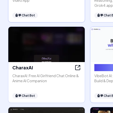
Video App
Reasoning,
Grok4.app
🤖💬
Chat Bot
🤖💬
Chat 
CharaxAI
VibeBot
CharaxAI: Free AI Girlfriend Chat Online &
VibeBot AI
Anime AI Companion
Build & Dep
🤖💬
Chat Bot
🤖💬
Chat 