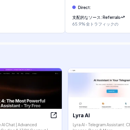
Direct
:
支配的なソース
:
Referrals
65.9%
全トラフィックの
Lyra AI
 AI Chat | Advanced
Lyra AI - Telegram Assistant: C