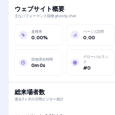
ウェブサイト概要
主なパフォーマンス指標
ghostly.chat
直帰率
ページ / 訪問
0.00%
0.00
グローバルラン
現地滞在時間
ク
0m 0s
#0
総来場者数
過去3ヶ月の月間ビジター統計