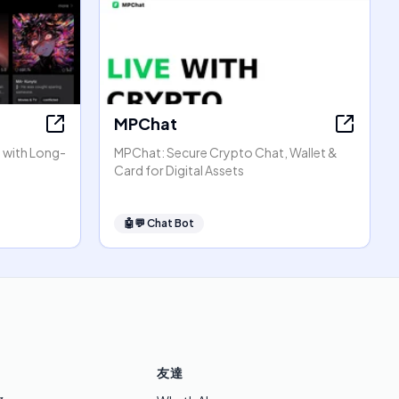
MPChat
at with Long-
MPChat: Secure Crypto Chat, Wallet &
Card for Digital Assets
🤖💬
Chat Bot
友達