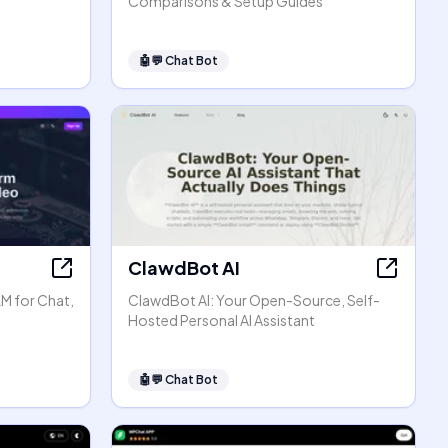
Comparisons & Setup Guides
🤖💬
Chat Bot
ClawdBot AI
LM for Chat,
ClawdBot AI: Your Open-Source, Self-
Hosted Personal AI Assistant
🤖💬
Chat Bot