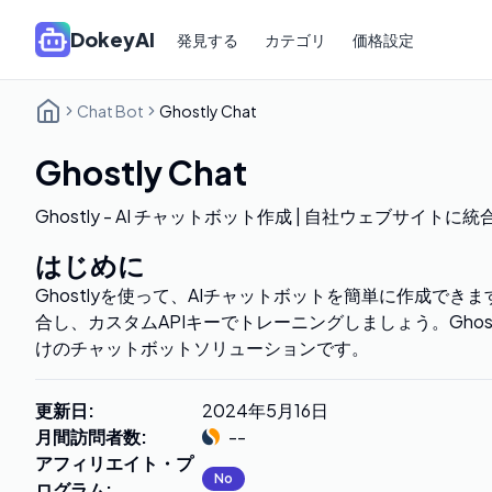
DokeyAI
発見する
カテゴリ
価格設定
Chat Bot
Ghostly Chat
Ghostly Chat
Ghostly - AI チャットボット作成 | 自社ウェブサイトに統
はじめに
Ghostlyを使って、AIチャットボットを簡単に作成で
合し、カスタムAPIキーでトレーニングしましょう。Ghos
けのチャットボットソリューションです。
更新日
:
2024年5月16日
月間訪問者数
:
--
アフィリエイト・プ
No
ログラム
: