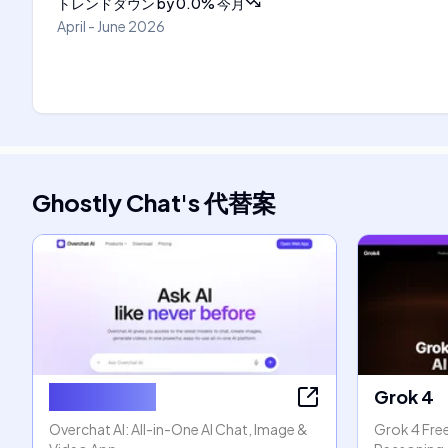
トレンドダウン
by
0.0
%
今月
April - June 2026
Ghostly Chat
's
代替案
Overchat AI
Grok 4
Overchat AI: All-in-One AI Chat, Image &
Grok 4 Free