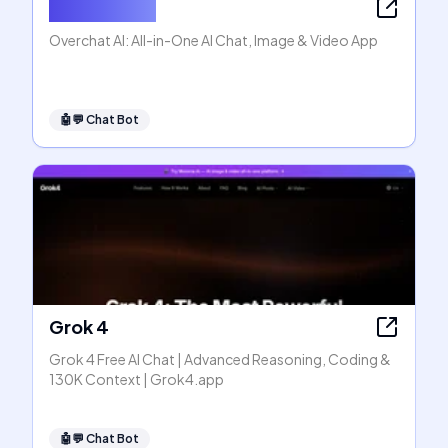
Overchat AI
Overchat AI: All-in-One AI Chat, Image & Video App
🤖💬
Chat Bot
Grok 4
Grok 4 Free AI Chat | Advanced Reasoning, Coding &
130K Context | Grok4.app
🤖💬
Chat Bot