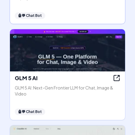
🤖💬
Chat Bot
GLM 5 AI
GLM 5 AI: Next-Gen Frontier LLM for Chat, Image &
Video
🤖💬
Chat Bot