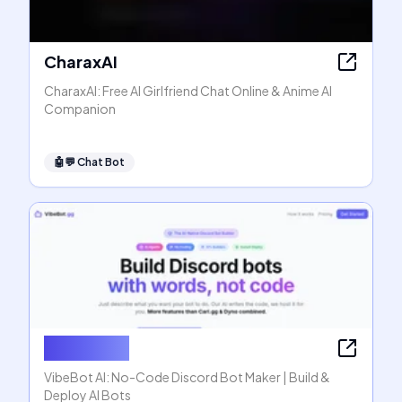
CharaxAI
CharaxAI: Free AI Girlfriend Chat Online & Anime AI
Companion
🤖💬
Chat Bot
VibeBot AI
VibeBot AI: No-Code Discord Bot Maker | Build &
Deploy AI Bots