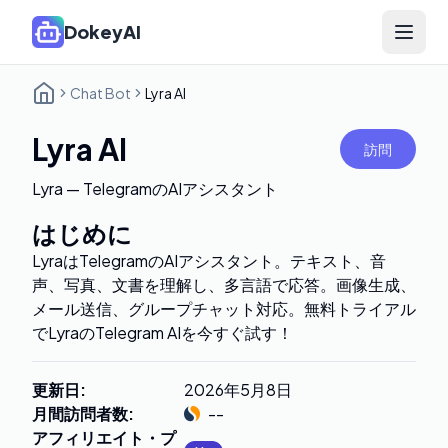
DokeyAI
Open 
Chat Bot
Lyra AI
Lyra AI
訪問
Lyra — TelegramのAIアシスタント
はじめに
LyraはTelegramのAIアシスタント。テキスト、音
声、写真、文書を理解し、多言語で応答。画像生成、
メール送信、グループチャット対応。無料トライアル
でLyraのTelegram AIを今すぐ試す！
更新日
:
2026年5月8日
月間訪問者数
:
--
アフィリエイト・プ