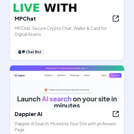
MPChat
MPChat: Secure Crypto Chat, Wallet & Card for
Digital Assets
🤖💬
Chat Bot
Dappier AI
Dappier AI Search: Monetize Your Site with an Answer
Page