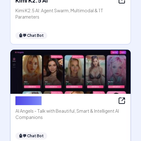
Kimi K2.5 AI
Kimi K2.5 AI: Agent Swarm, Multimodal & 1T
Parameters
🤖💬
Chat Bot
AI Angels
AI Angels - Talk with Beautiful, Smart & Intelligent AI
Companions
🤖💬
Chat Bot