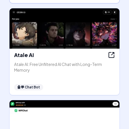
Atale AI
Atale AI: Free Unfiltered AI Chat with Long-Term
Memory
🤖💬
Chat Bot