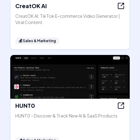
CreatOK AI
CreatOK AI: TikTok E-commerce Video Generator |
Viral Content
💰
Sales & Marketing
HUNT0
HUNT0 - Discover & Track New AI & SaaS Products