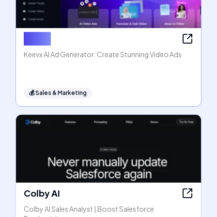
Keevx
Keevx AI Ad Generator: Create Stunning Video Ads
💰
Sales & Marketing
Colby AI
Colby AI Sales Analyst | Boost Salesforce