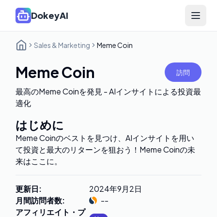
DokeyAI
Open 
Sales & Marketing
Meme Coin
Meme Coin
訪問
最高のMeme Coinを発見 - AIインサイトによる投資最
適化
はじめに
Meme Coinのベストを見つけ、AIインサイトを用い
て投資と最大のリターンを狙おう！Meme Coinの未
来はここに。
更新日
:
2024年9月2日
月間訪問者数
:
--
アフィリエイト・プ