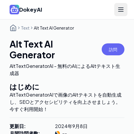
DokeyAI
Open 
Text
Alt Text AI Generator
Alt Text AI
訪問
Generator
AltTextGeneratorAI - 無料のAIによるAltテキスト生
成器
はじめに
AltTextGeneratorAIで画像のAltテキストを自動生成
し、SEOとアクセシビリティを向上させましょう。
今すぐ利用開始！
更新日
:
2024年9月8日
月間訪問者数
:
--