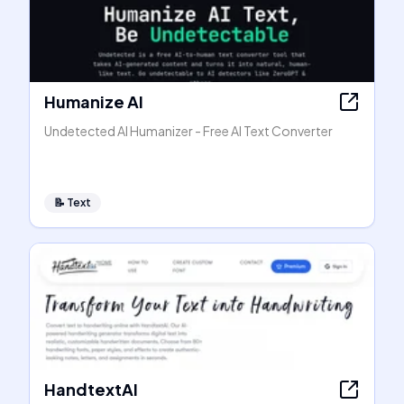
Humanize AI
Undetected AI Humanizer - Free AI Text Converter
📝
Text
HandtextAI