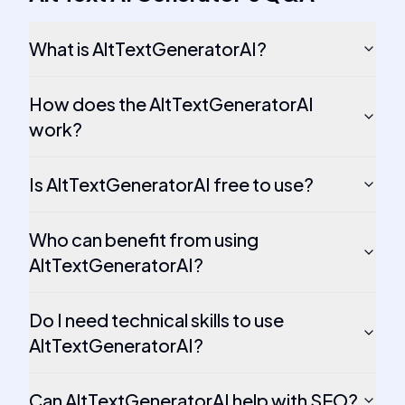
What is AltTextGeneratorAI?
How does the AltTextGeneratorAI
work?
Is AltTextGeneratorAI free to use?
Who can benefit from using
AltTextGeneratorAI?
Do I need technical skills to use
AltTextGeneratorAI?
Can AltTextGeneratorAI help with SEO?