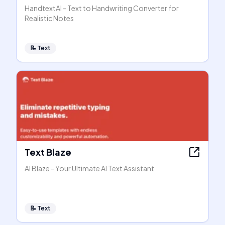
HandtextAI - Text to Handwriting Converter for
Realistic Notes
📝
Text
Text Blaze
AI Blaze - Your Ultimate AI Text Assistant
📝
Text