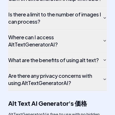
Is there a limit to the number of images I
can process?
Where can I access
AltTextGeneratorAI?
What are the benefits of using alt text?
Are there any privacy concerns with
using AltTextGeneratorAI?
Alt Text AI Generator
's
価格
AltTextGeneratorAI is free to use with no hidden