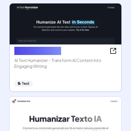
AI Text Humanizer
AI Text Humanizer - Transform AI Content into
Engaging Writing
📝
Text