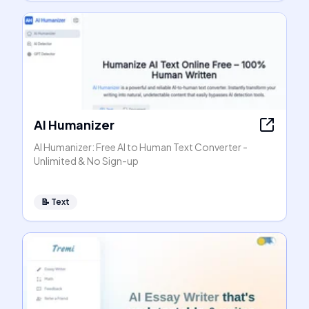
AI Humanizer
AI Humanizer: Free AI to Human Text Converter -
Unlimited & No Sign-up
📝
Text