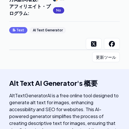
アフィリエイト・プ
No
ログラム
:
📝
Text
AI Text Generator
更新ツール
Alt Text AI Generator
's
概要
AltTextGeneratorAI is a free online tool designed to
generate alt text for images, enhancing
accessibility and SEO for websites. This AI-
powered generator simplifies the process of
creating descriptive text for images, ensuring that