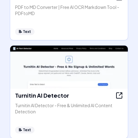
PDF to MD Converter | Free AI OCR Markdown Tool -
PDFtoMD
📝
Text
Turnitin AI Detector
Turnitin AI Detector - Free & Unlimited AI Content
Detection
📝
Text