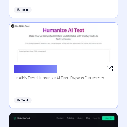
📝
Text
Humanize AI Text
UnAIMyText: Humanize AI Text, Bypass Detectors
📝
Text