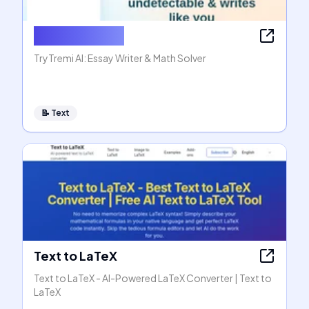
AI Essay Writer
TryTremi AI: Essay Writer & Math Solver
📝
Text
Text to LaTeX
Text to LaTeX - AI-Powered LaTeX Converter | Text to
LaTeX