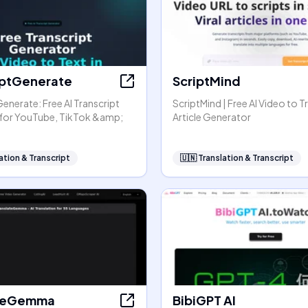
iptGenerate
ScriptMind
enerate: Free AI Transcript
ScriptMind | Free AI Video to T
for YouTube, TikTok &amp;
Article Generator
ation & Transcript
🇺🇳
Translation & Transcript
ateGemma
BibiGPT AI