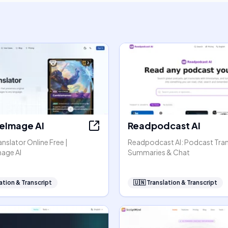
teImage AI
Readpodcast AI
anslator Online Free |
Readpodcast AI: Podcast Tran
mage AI
Summaries & Chat
ation & Transcript
🇺🇳
Translation & Transcript