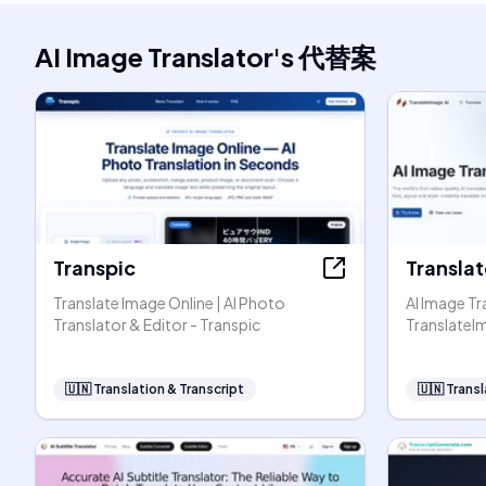
AI Image Translator
's
代替案
Transpic
Transla
Translate Image Online | AI Photo
AI Image Tr
Translator & Editor - Transpic
TranslateI
🇺🇳
Translation & Transcript
🇺🇳
Transl