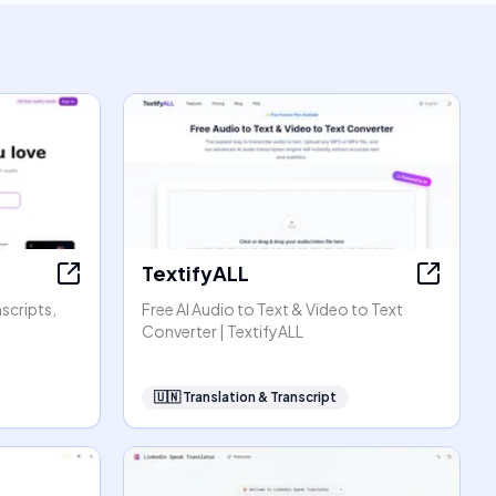
TextifyALL
scripts,
Free AI Audio to Text & Video to Text
Converter | TextifyALL
🇺🇳
Translation & Transcript