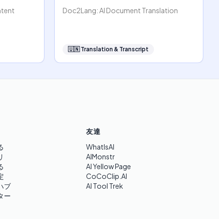
ntent
Doc2Lang: AI Document Translation
🇺🇳
Translation & Transcript
友達
る
WhatIsAI
リ
AIMonstr
る
AI Yellow Page
定
CoCoClip.AI
ハブ
AI Tool Trek
ター