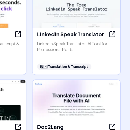
LinkedIn Speak Translator
ranscript &
LinkedIn Speak Translator: AI Tool for
Professional Posts
🇺🇳
Translation & Transcript
Doc2Lang