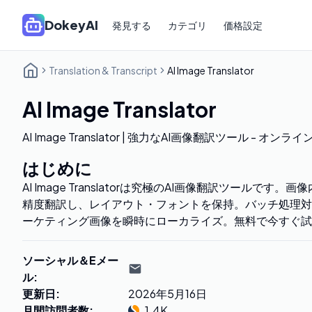
DokeyAI
発見する
カテゴリ
価格設定
Translation & Transcript
AI Image Translator
AI Image Translator
AI Image Translator | 強力なAI画像翻訳ツール - オン
はじめに
AI Image Translatorは究極のAI画像翻訳ツールです
精度翻訳し、レイアウト・フォントを保持。バッチ処理対
ーケティング画像を瞬時にローカライズ。無料で今すぐ試
ソーシャル＆Eメー
ル
:
更新日
:
2026年5月16日
月間訪問者数
:
1.4K