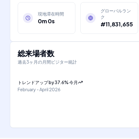
グローバルラン
現地滞在時間
ク
0m 0s
#11,831,655
総来場者数
過去3ヶ月の月間ビジター統計
トレンドアップ
by
37.6
%
今月
February - April 2026