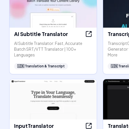
AI Subtitle Translator
Transcr
AI Subtitle Translator: Fast, Accurate
TranscriptG
Batch SRT/VTT Translator | 100+
Generator 
Languages
More
🇺🇳
Translation & Transcript
🇺🇳
Transl
InputTranslator
Transl