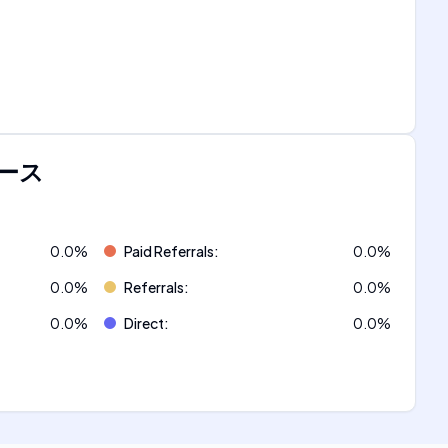
ース
0.0
%
Paid Referrals
:
0.0
%
0.0
%
Referrals
:
0.0
%
0.0
%
Direct
:
0.0
%