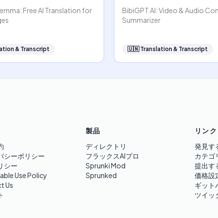
emma: Free AI Translation for
BibiGPT AI: Video & Audio Co
ges
Summarizer
ation & Transcript
🇺🇳
Translation & Transcript
製品
リンク
約
ディレクトリ
発見す
バシーポリシー
フラックスAIプロ
カテゴ
リシー
Sprunki Mod
提出す
able Use Policy
Sprunked
価格設
t Us
ギット
ト
ツイッ