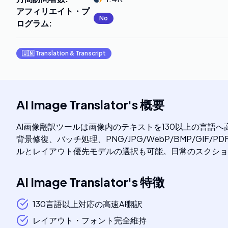
アフィリエイト・プ
No
ログラム
:
🇺🇳
Translation & Transcript
AI Image Translator
's
概要
AI画像翻訳ツールは画像内のテキストを130以上の言語
背景修復、バッチ処理、PNG/JPG/WebP/BMP/G
ルとレイアウト優先モデルの選択も可能。日常のスクショ
AI Image Translator
's
特徴
130言語以上対応の高速AI翻訳
レイアウト・フォント完全維持