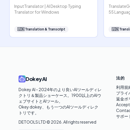
InputTranslator | AI Desktop Typing
TranslateG
Translator for Windows
55 Langua
🇺🇳
Translation & Transcript
🇺🇳
Transl
法的
DokeyAI
利用規
Dokey AI - 2024年のより良いAIツールディレ
プライ
クトリ＆製品ショーケース。1900以上のAIウ
返金ポ
ェブサイトとAIツール。

Accept
Okey dokey、もう一つのAIツールディレク
Contac
トリです。
サポー
DETOOLS LTD ©
2026
. All rights reserved