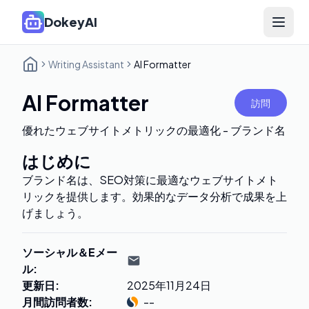
DokeyAI
Open 
Writing Assistant
AI Formatter
AI Formatter
訪問
優れたウェブサイトメトリックの最適化 - ブランド名
はじめに
ブランド名は、SEO対策に最適なウェブサイトメト
リックを提供します。効果的なデータ分析で成果を上
げましょう。
ソーシャル＆Eメー
ル
:
更新日
:
2025年11月24日
月間訪問者数
:
--