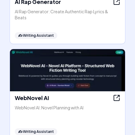
AI Rap Generator
AI Rap Generator: Create Authentic Rap Lyrics &
Beats
✍️
Writing Assistant
WebNovel AI
WebNovel AI: Novel Planning with AI
✍️
Writing Assistant