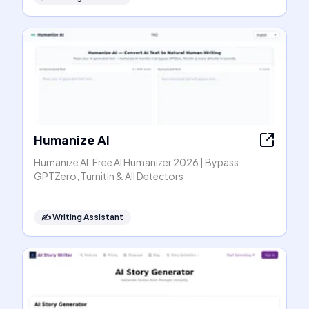
Humanize AI
Humanize AI: Free AI Humanizer 2026 | Bypass
GPTZero, Turnitin & All Detectors
✍️
Writing Assistant