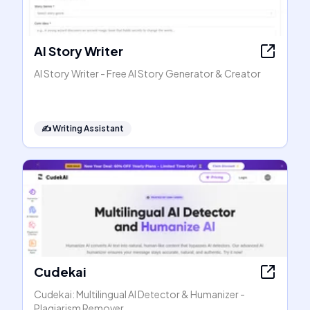
AI Story Writer
AI Story Writer - Free AI Story Generator & Creator
✍️
Writing Assistant
Cudekai
Cudekai: Multilingual AI Detector & Humanizer -
Plagiarism Remover