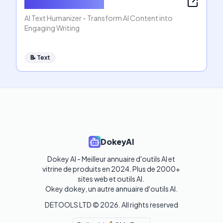
AI Text Humanizer
AI Text Humanizer - Transform AI Content into
Engaging Writing
📝
Text
DokeyAI
Dokey AI - Meilleur annuaire d'outils AI et 
vitrine de produits en 2024. Plus de 2000+ 
sites web et outils AI. 

Okey dokey, un autre annuaire d'outils AI.
DETOOLS LTD ©
2026
. All rights reserved