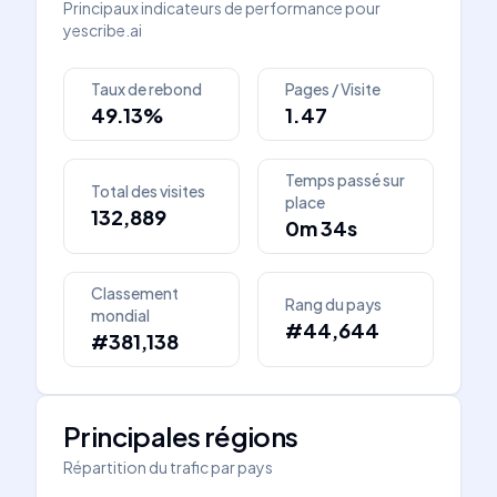
Principaux indicateurs de performance pour
yescribe.ai
Taux de rebond
Pages / Visite
49.13%
1.47
Temps passé sur
Total des visites
place
132,889
0m 34s
Classement
Rang du pays
mondial
#44,644
#381,138
Principales régions
Répartition du trafic par pays