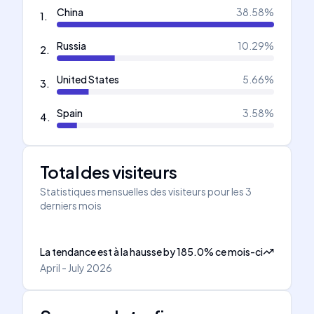
China
38.58
%
1
.
Russia
10.29
%
2
.
United States
5.66
%
3
.
Spain
3.58
%
4
.
Total des visiteurs
Statistiques mensuelles des visiteurs pour les 3
derniers mois
La tendance est à la hausse
by
185.0
%
ce mois-ci
April - July 2026