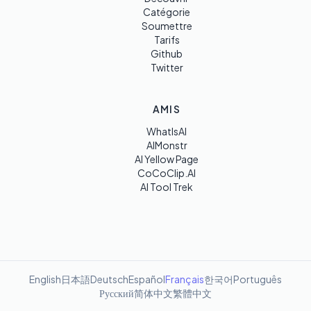
Catégorie
Soumettre
Tarifs
Github
Twitter
AMIS
WhatIsAI
AIMonstr
AI Yellow Page
CoCoClip.AI
AI Tool Trek
English
日本語
Deutsch
Español
Français
한국어
Português
Русский
简体中文
繁體中文