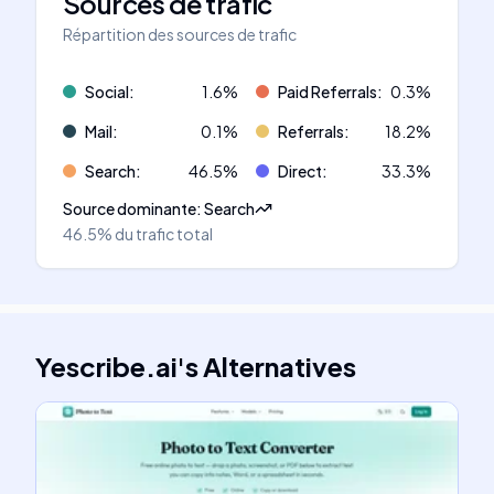
Sources de trafic
Répartition des sources de trafic
Social
:
1.6
%
Paid Referrals
:
0.3
%
Mail
:
0.1
%
Referrals
:
18.2
%
Search
:
46.5
%
Direct
:
33.3
%
Source dominante
:
Search
46.5%
du trafic total
Yescribe.ai
's
Alternatives