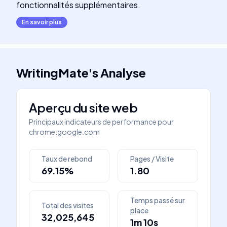
fonctionnalités supplémentaires.
En savoir plus
WritingMate
's
Analyse
Aperçu du site web
Principaux indicateurs de performance pour
chrome.google.com
Taux de rebond
Pages / Visite
69.15%
1.80
Temps passé sur
Total des visites
place
32,025,645
1m 10s