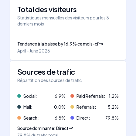
Total des visiteurs
Statistiques mensuelles des visiteurs pour les 3
derniers mois
Tendance à la baisse
by
16.9
%
ce mois-ci
April - June 2026
Sources de trafic
Répartition des sources de trafic
Social
:
6.9
%
Paid Referrals
:
1.2
%
Mail
:
0.0
%
Referrals
:
5.2
%
Search
:
6.8
%
Direct
:
79.8
%
Source dominante
:
Direct
79.8%
du trafic total