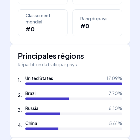
Classement
Rang du pays
mondial
#0
#0
Principales régions
Répartition du trafic par pays
United States
17.09
%
1
.
Brazil
7.70
%
2
.
Russia
6.10
%
3
.
China
5.81
%
4
.