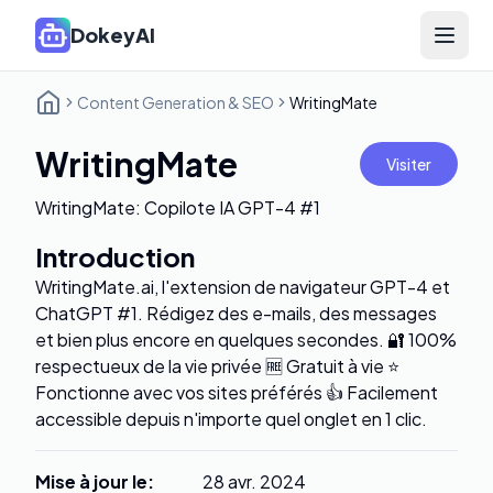
DokeyAI
Open 
Content Generation & SEO
WritingMate
WritingMate
Visiter
WritingMate: Copilote IA GPT-4 #1
Introduction
WritingMate.ai, l'extension de navigateur GPT-4 et
ChatGPT #1. Rédigez des e-mails, des messages
et bien plus encore en quelques secondes. 🔐 100%
respectueux de la vie privée 🆓 Gratuit à vie ⭐️
Fonctionne avec vos sites préférés 👍 Facilement
accessible depuis n'importe quel onglet en 1 clic.
Mise à jour le
:
28 avr. 2024