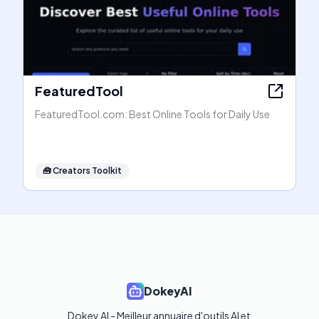
FeaturedTool
FeaturedTool.com: Best Online Tools for Daily Use
🧰
Creators Toolkit
DokeyAI
Dokey AI - Meilleur annuaire d'outils AI et 