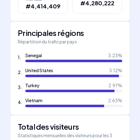
#4,280,222
#4,414,409
Principales régions
Répartition du trafic par pays
Senegal
3.23
%
1
.
United States
3.12
%
2
.
Turkey
2.97
%
3
.
Vietnam
2.63
%
4
.
Total des visiteurs
Statistiques mensuelles des visiteurs pour les 3