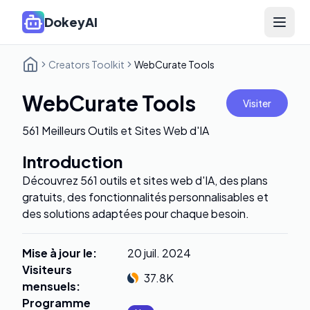
DokeyAI
Open 
Creators Toolkit
WebCurate Tools
WebCurate Tools
Visiter
561 Meilleurs Outils et Sites Web d'IA
Introduction
Découvrez 561 outils et sites web d'IA, des plans
gratuits, des fonctionnalités personnalisables et
des solutions adaptées pour chaque besoin.
Mise à jour le
:
20 juil. 2024
Visiteurs
37.8K
mensuels
:
Programme