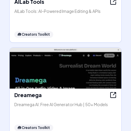
AILab Tools
AILab Tools: AI-Powered Image Editing & APIs
🧰
Creators Toolkit
Dreamega
Dreamega AI: Free AI Generator Hub | 50+ Models
🧰
Creators Toolkit