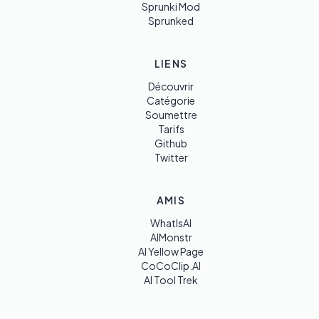
Sprunki Mod
Sprunked
LIENS
Découvrir
Catégorie
Soumettre
Tarifs
Github
Twitter
AMIS
WhatIsAI
AIMonstr
AI Yellow Page
CoCoClip.AI
AI Tool Trek