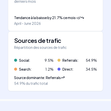
derniers mois
Tendance à la baisse
by
21.7
%
ce mois-ci
April - June 2026
Sources de trafic
Répartition des sources de trafic
Social
:
9.5
%
Referrals
:
54.9
%
Search
:
1.2
%
Direct
:
34.5
%
Source dominante
:
Referrals
54.9%
du trafic total