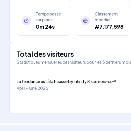
Temps passé
Classement
sur place
mondial
0m 24s
#7,177,598
Total des visiteurs
Statistiques mensuelles des visiteurs pour les 3 derniers moi
La tendance est à la hausse
by
Infinity
%
ce mois-ci
April - June 2026