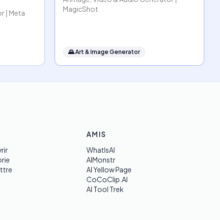
MagicShot
r | Meta
🌄
Art & Image Generator
AMIS
rir
WhatIsAI
rie
AIMonstr
ttre
AI Yellow Page
CoCoClip.AI
AI Tool Trek