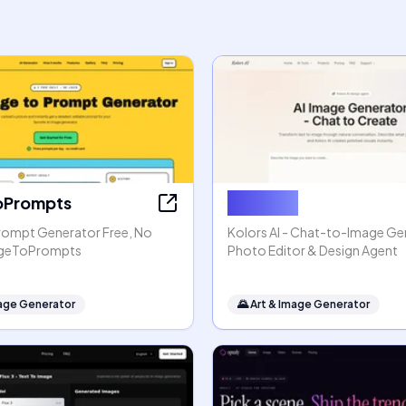
oPrompts
Kolors AI
rompt Generator Free, No
Kolors AI - Chat-to-Image Gen
mageToPrompts
Photo Editor & Design Agent
mage Generator
🌄
Art & Image Generator