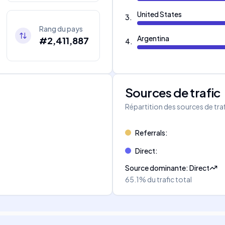
United States
3
.
Rang du pays
Argentina
#2,411,887
4
.
Sources de trafic
s
Répartition des sources de tra
Referrals
:
Direct
:
Source dominante
:
Direct
65.1%
du trafic total