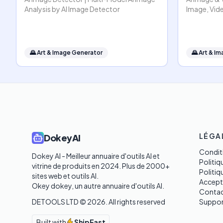
Analysis by AI Image Detector
Image, Vide
🌄
Art & Image Generator
🌄
Art & I
LÉGA
DokeyAI
Conditi
Dokey AI - Meilleur annuaire d'outils AI et 
Politiq
vitrine de produits en 2024. Plus de 2000+ 
Politi
sites web et outils AI. 

Accept
Okey dokey, un autre annuaire d'outils AI.
Contac
DETOOLS LTD ©
2026
. All rights reserved
Suppor
Built with
ShipFast