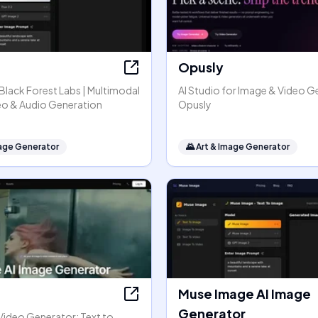
Opusly
y Black Forest Labs | Multimodal
AI Studio for Image & Video G
eo & Audio Generation
Opusly
mage Generator
🌄
Art & Image Generator
Muse Image AI Image
Generator
Video Generator: Text to