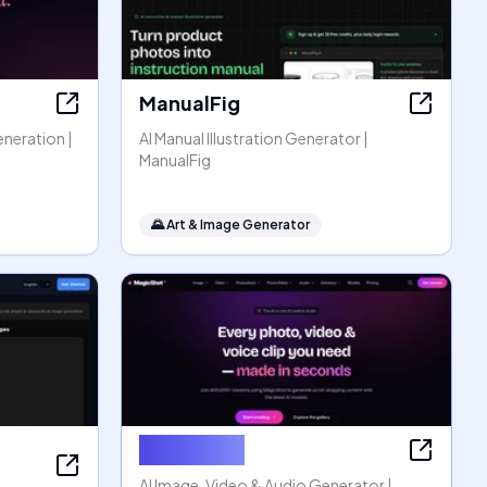
ManualFig
eneration |
AI Manual Illustration Generator |
ManualFig
🌄
Art & Image Generator
MagicShot
AI Image, Video & Audio Generator |