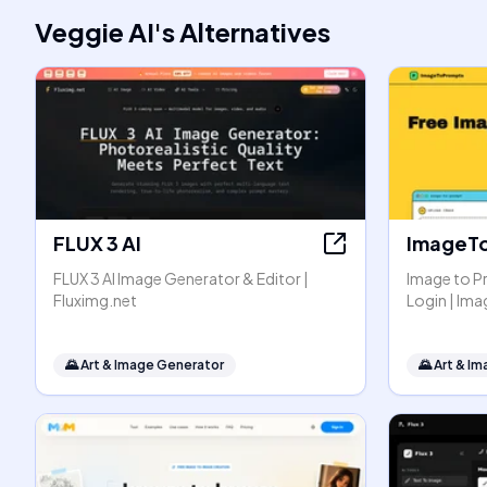
Veggie AI
's
Alternatives
FLUX 3 AI
ImageT
FLUX 3 AI Image Generator & Editor |
Image to P
Fluximg.net
Login | I
🌄
Art & Image Generator
🌄
Art & I