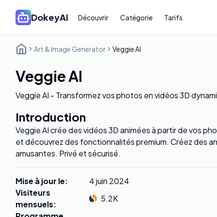
DokeyAI
Découvrir
Catégorie
Tarifs
Art & Image Generator
Veggie AI
Veggie AI
Veggie AI - Transformez vos photos en vidéos 3D dynam
Introduction
Veggie AI crée des vidéos 3D animées à partir de vos p
et découvrez des fonctionnalités premium. Créez des ani
amusantes. Privé et sécurisé.
Mise à jour le
:
4 juin 2024
Visiteurs
5.2K
mensuels
:
Programme