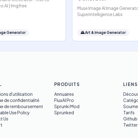
o AI | Imgfree
Muse Image AI Image Generato
Superintelligence Labs
mage Generator
🌄
Art & Image Generator
L
PRODUITS
LIENS
ons d'utilisation
Annuaires
Découv
ue de confidentialité
FluxAI Pro
Catégo
que de remboursement
Sprunki Mod
Soume
able Use Policy
Sprunked
Tarifs
t Us
Github
t
Twitter