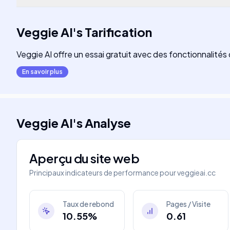
Veggie AI
's
Tarification
Veggie AI offre un essai gratuit avec des fonctionnalit
En savoir plus
Veggie AI
's
Analyse
Aperçu du site web
Principaux indicateurs de performance pour
veggieai.cc
Taux de rebond
Pages / Visite
10.55%
0.61