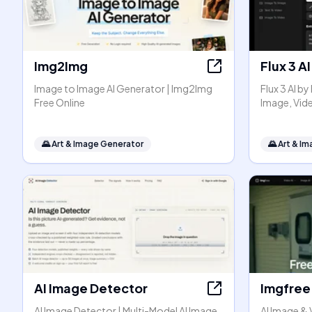
Img2Img
Flux 3 AI
Image to Image AI Generator | Img2Img
Flux 3 AI b
Free Online
Image, Vid
🌄
Art & Image Generator
🌄
Art & I
AI Image Detector
Imgfree
AI Image Detector | Multi-Model AI Image
AI Image & 