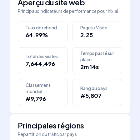
Aperçu du site web
Principaux indicateurs de performance pour
hix.ai
Taux de rebond
Pages / Visite
64.99%
2.25
Temps passé sur
Total des visites
place
7,644,496
2m 14s
Classement
Rang du pays
mondial
#5,807
#9,796
Principales régions
Répartition du trafic par pays