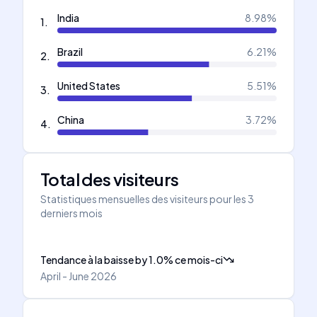
India
8.98
%
1
.
Brazil
6.21
%
2
.
United States
5.51
%
3
.
China
3.72
%
4
.
Total des visiteurs
Statistiques mensuelles des visiteurs pour les 3
derniers mois
Tendance à la baisse
by
1.0
%
ce mois-ci
April - June 2026