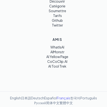
Découvrir
Catégorie
Soumettre
Tarifs
Github
Twitter
AMIS
WhatIsAI
AIMonstr
AI Yellow Page
CoCoClip.AI
AI Tool Trek
English
日本語
Deutsch
Español
Français
한국어
Português
Русский
简体中文
繁體中文