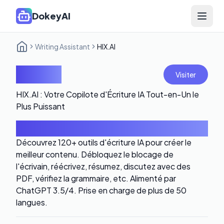
DokeyAI
Open 
Writing Assistant
HIX.AI
HIX.AI
Visiter
HIX.AI : Votre Copilote d'Écriture IA Tout-en-Un le
Plus Puissant
Introduction
Découvrez 120+ outils d'écriture IA pour créer le
meilleur contenu. Débloquez le blocage de
l'écrivain, réécrivez, résumez, discutez avec des
PDF, vérifiez la grammaire, etc. Alimenté par
ChatGPT 3.5/4. Prise en charge de plus de 50
langues.