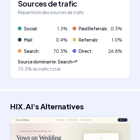
Sources de trafic
Répartition des sources de trafic
Social
:
1.3
%
Paid Referrals
:
0.3
%
Mail
:
0.4
%
Referrals
:
1.0
%
Search
:
70.3
%
Direct
:
26.8
%
Source dominante
:
Search
70.3%
du trafic total
HIX.AI
's
Alternatives