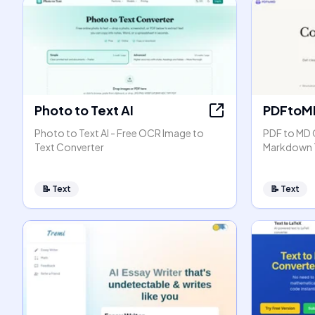
Photo to Text AI
PDFtoM
Photo to Text AI - Free OCR Image to
PDF to MD 
Text Converter
Markdown 
📝
Text
📝
Text