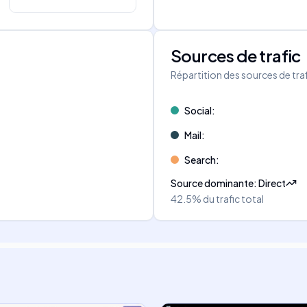
Sources de trafic
s
Répartition des sources de tra
Social
:
Mail
:
Search
:
Source dominante
:
Direct
42.5%
du trafic total