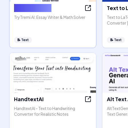
AI Essay Writer
Text to
TryTremi AI: Essay Writer & Math Solver
Text to La
Converter |
📝
Text
📝
Text
HandtextAI
Alt Text
HandtextAI - Text to Handwriting
AltTextGen
Converter for Realistic Notes
Text Gener