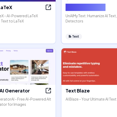
 LaTeX
Humanize AI Text
TeX - AI-Powered LaTeX
UnAIMyText: Humanize AI Text
 Text to LaTeX
Detectors
📝
Text
 AI Generator
Text Blaze
eratorAI - Free AI-Powered Alt
AI Blaze - Your Ultimate AI Text
ator for Images