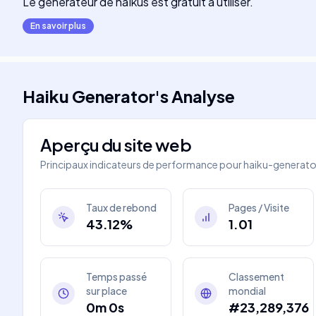
Le générateur de haïkus est gratuit à utiliser.
En savoir plus
Haiku Generator
's
Analyse
Aperçu du site web
Principaux indicateurs de performance pour
haiku-generat
Taux de rebond
Pages / Visite
43.12%
1.01
Temps passé
Classement
sur place
mondial
0m 0s
#23,289,376