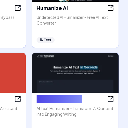
Humanize AI
, Bypass
Undetected AI Humanizer - Free AI Text
Converter
📝
Text
AI Text Humanizer
 Assistant
AI Text Humanizer - Transform AI Content
into Engaging Writing