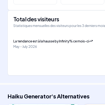
Total des visiteurs
Statistiques mensuelles des visiteurs pour les 3 derniers moi
La tendance est à la hausse
by
Infinity
%
ce mois-ci
May - July 2026
Haiku Generator
's
Alternatives