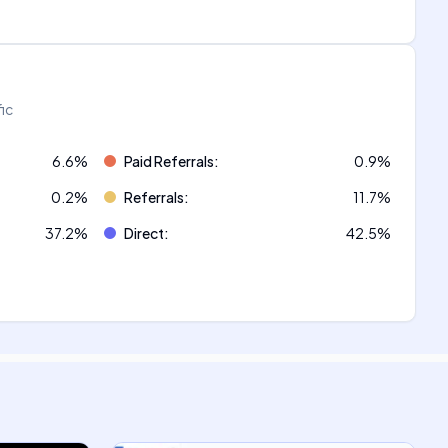
fic
6.6
%
Paid Referrals
:
0.9
%
0.2
%
Referrals
:
11.7
%
37.2
%
Direct
:
42.5
%