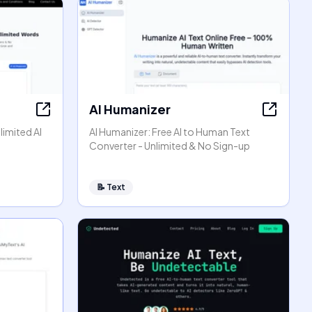
AI Humanizer
limited AI
AI Humanizer: Free AI to Human Text
Converter - Unlimited & No Sign-up
📝
Text