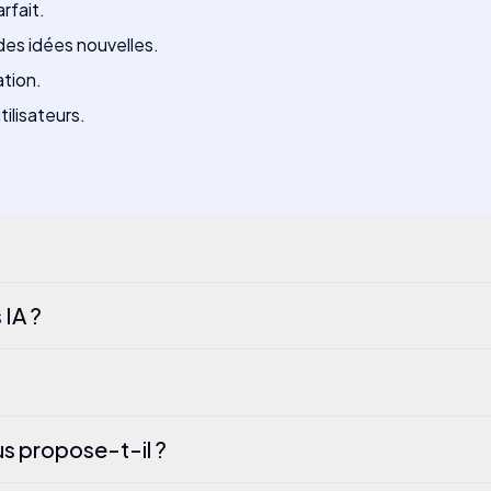
rfait.
 des idées nouvelles.
ation.
tilisateurs.
IA ?
us propose-t-il ?