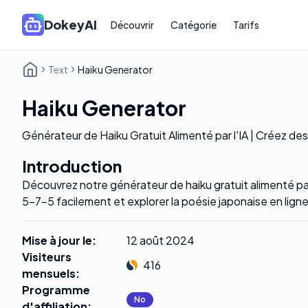
DokeyAI
Découvrir
Catégorie
Tarifs
Text
Haiku Generator
Haiku Generator
Générateur de Haiku Gratuit Alimenté par l'IA | Créez d
Introduction
Découvrez notre générateur de haiku gratuit alimenté par
5-7-5 facilement et explorer la poésie japonaise en ligne
Mise à jour le
:
12 août 2024
Visiteurs
416
mensuels
:
Programme
No
d'affiliation
: