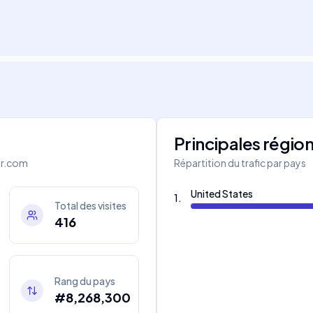
Principales régio
or.com
Répartition du trafic par pays
United States
1
.
Total des visites
416
Rang du pays
#8,268,300