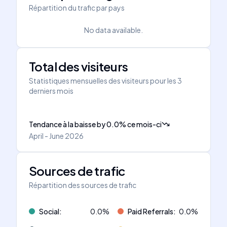
Répartition du trafic par pays
No data available.
Total des visiteurs
Statistiques mensuelles des visiteurs pour les 3
derniers mois
Tendance à la baisse
by
0.0
%
ce mois-ci
April - June 2026
Sources de trafic
Répartition des sources de trafic
Social
:
0.0
%
Paid Referrals
:
0.0
%