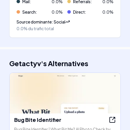
Mail
:
0.0
%
Referrals
:
0.0
%
Search
:
0.0
%
Direct
:
0.0
%
Source dominante
:
Social
0.0%
du trafic total
Getactyv
's
Alternatives
Bug Bite Identifier
Bug Bite Identifier | What Bit Me? AI Photo Check by