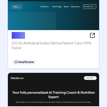
S10.AI
S10.AI | AI Medical Scribe | Better Patient Care | 99%
Faster
👩‍⚕️
Healthcare