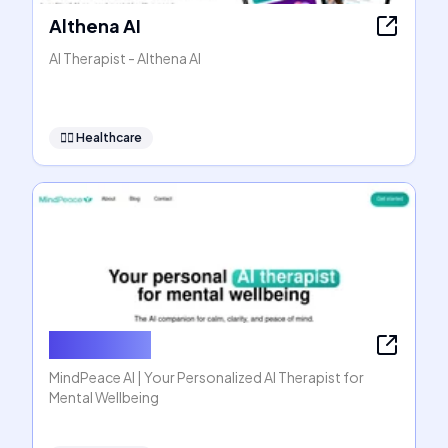
Althena AI
AI Therapist - Althena AI
👩‍⚕️
Healthcare
MindPeace
MindPeace AI | Your Personalized AI Therapist for
Mental Wellbeing