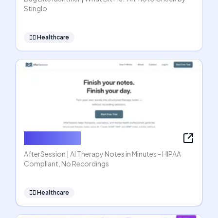
Stinglo
👩‍⚕️
Healthcare
AfterSession
AfterSession | AI Therapy Notes in Minutes - HIPAA
Compliant, No Recordings
👩‍⚕️
Healthcare