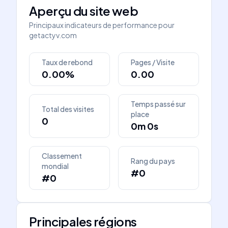
Aperçu du site web
Principaux indicateurs de performance pour
getactyv.com
Taux de rebond
Pages / Visite
0.00%
0.00
Temps passé sur
Total des visites
place
0
0m 0s
Classement
Rang du pays
mondial
#0
#0
Principales régions