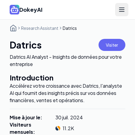
DokeyAI
Open 
Research Assistant
Datrics
Datrics
Visiter
Datrics AI Analyst - Insights de données pour votre
entreprise
Introduction
Accélérez votre croissance avec Datrics, l'analyste
AI qui fournit des insights précis sur vos données
financières, ventes et opérations.
Mise à jour le
:
30 juil. 2024
Visiteurs
11.2K
mensuels
: