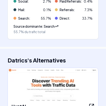
Social
:
2.7
%
Paid Referrals
:
0.4
%
Mail
:
0.1
%
Referrals
:
7.3
%
Search
:
55.7
%
Direct
:
33.7
%
Source dominante
:
Search
55.7%
du trafic total
Datrics
's
Alternatives