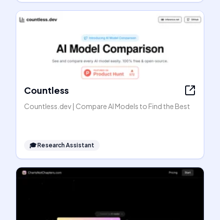
Countless
Countless.dev | Compare AI Models to Find the Best
🎓
Research Assistant