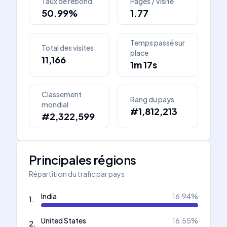
Taux de rebond
Pages / Visite
50.99%
1.77
Temps passé sur
Total des visites
place
11,166
1m 17s
Classement
Rang du pays
mondial
#1,812,213
#2,322,599
Principales régions
Répartition du trafic par pays
India
16.94
%
1
.
United States
16.55
%
2
.