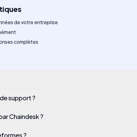
tiques
nnées de votre entreprise
anément
éponses complètes
de support ?
 par Chaindesk ?
teformes ?