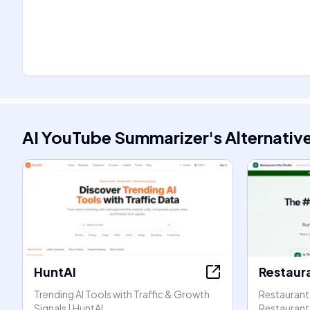
AI YouTube Summarizer
's
Alternativ
HuntAI
Restaura
Trending AI Tools with Traffic & Growth
Restaurant 
Signals | HuntAI
Restaurant 