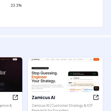
23.3
%
Zamicus AI
igence &
Zamicus AI | Customer Strategy & ICP
Research for Founders