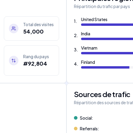
Répartition du trafic par pays
United States
1
.
Total des visites
54,000
India
2
.
Vietnam
3
.
Rang du pays
Finland
#92,804
4
.
Sources de trafic
s
Répartition des sources de tra
Social
:
Referrals
: