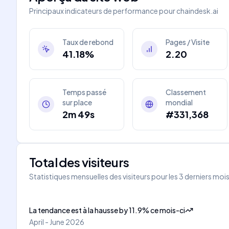
Principaux indicateurs de performance pour
chaindesk.ai
Taux de rebond
Pages / Visite
41.18%
2.20
Temps passé
Classement
sur place
mondial
2m 49s
#331,368
Total des visiteurs
Statistiques mensuelles des visiteurs pour les 3 derniers moi
La tendance est à la hausse
by
11.9
%
ce mois-ci
April - June 2026