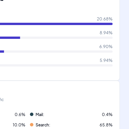
20.68
%
8.94
%
6.90
%
5.94
%
fic
0.6
%
Mail
:
0.4
%
10.0
%
Search
:
65.8
%