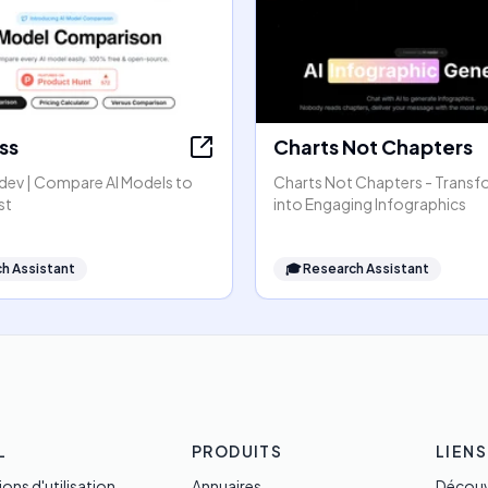
ss
Charts Not Chapters
dev | Compare AI Models to
Charts Not Chapters - Transf
st
into Engaging Infographics
h Assistant
🎓
Research Assistant
L
PRODUITS
LIENS
ons d'utilisation
Annuaires
Découv