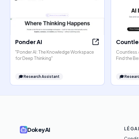
Ponder AI
Countle
"Ponder AI: The Knowledge Workspace
Countless.
for Deep Thinking"
Find the Be
🎓
Research Assistant
🎓
Researc
LÉGA
DokeyAI
Conditi