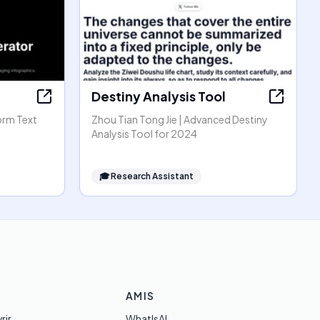
Destiny Analysis Tool
orm Text
Zhou Tian Tong Jie | Advanced Destiny
Analysis Tool for 2024
🎓
Research Assistant
AMIS
rir
WhatIsAI