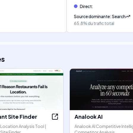
Direct
:
Source dominante
:
Search
65.8%
du trafic total
es
nt Site Finder
Analook AI
Location Analysis Tool |
Analook AI Competitive Intell
Site Finder
Competitor Analysis