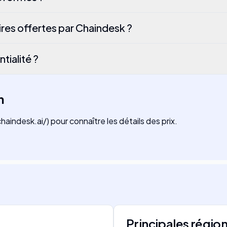
ires offertes par Chaindesk ?
tialité ?
n
aindesk.ai/) pour connaître les détails des prix.
Principales régio