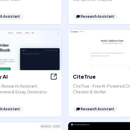
h Assistant
🎓
Research Assistant
 AI
CiteTrue
: Research Assistant,
CiteTrue - Free AI-Powered Ci
 Review & Essay Generator
Checker & Verifier
h Assistant
🎓
Research Assistant