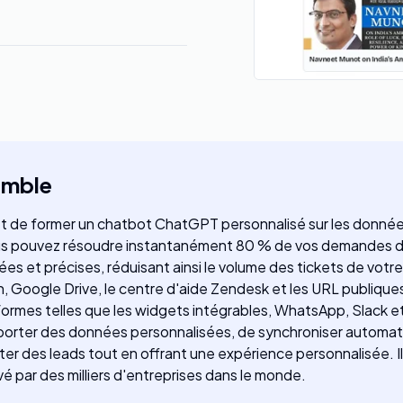
emble
de former un chatbot ChatGPT personnalisé sur les données de
ous pouvez résoudre instantanément 80 % de vos demandes de 
 et précises, réduisant ainsi le volume des tickets de votre 
on, Google Drive, le centre d'aide Zendesk et les URL publiqu
formes telles que les widgets intégrables, WhatsApp, Slack e
mporter des données personnalisées, de synchroniser automa
cter des leads tout en offrant une expérience personnalisée. 
é par des milliers d'entreprises dans le monde.