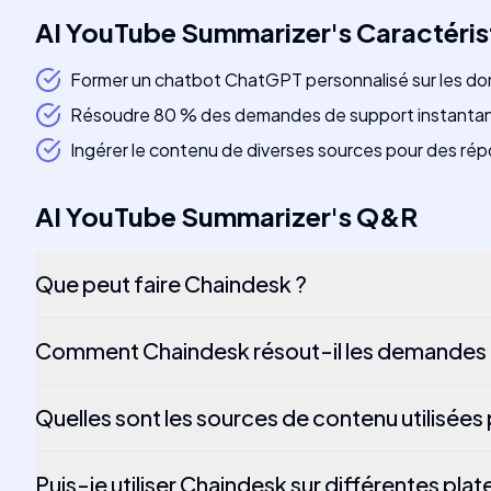
AI YouTube Summarizer
's
Caractéris
Former un chatbot ChatGPT personnalisé sur les do
Résoudre 80 % des demandes de support instant
Ingérer le contenu de diverses sources pour des r
AI YouTube Summarizer
's
Q&R
Que peut faire Chaindesk ?
Comment Chaindesk résout-il les demandes 
Quelles sont les sources de contenu utilisées
Puis-je utiliser Chaindesk sur différentes pla