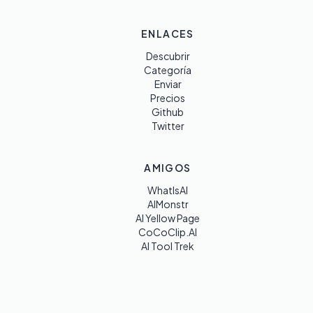
ENLACES
Descubrir
Categoría
Enviar
Precios
Github
Twitter
AMIGOS
WhatIsAI
AIMonstr
AI Yellow Page
CoCoClip.AI
AI Tool Trek