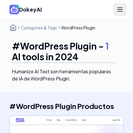
DokeyAI
Open 
Categories & Tags
WordPress Plugin
#
WordPress Plugin
-
1
AI tools in 2024
Humanize AI Text
son herramientas populares
de IA de WordPress Plugin.
#
WordPress Plugin
Productos