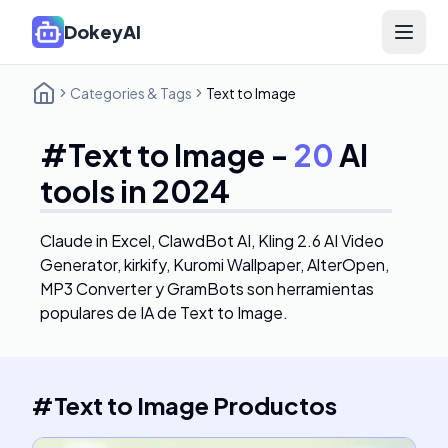
DokeyAI
Open 
Categories & Tags
Text to Image
#
Text to Image
-
20
AI
tools in 2024
Claude in Excel, ClawdBot AI, Kling 2.6 AI Video
Generator, kirkify, Kuromi Wallpaper, AlterOpen,
MP3 Converter y GramBots
son herramientas
populares de IA de Text to Image.
#
Text to Image
Productos