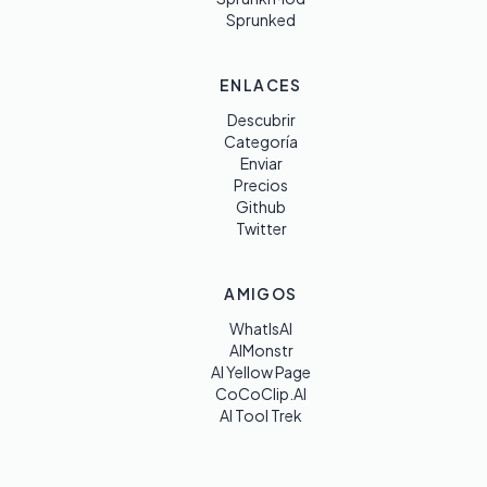
Sprunked
ENLACES
Descubrir
Categoría
Enviar
Precios
Github
Twitter
AMIGOS
WhatIsAI
AIMonstr
AI Yellow Page
CoCoClip.AI
AI Tool Trek