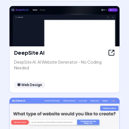
DeepSite AI
DeepSite AI: AI Website Generator - No Coding
Needed
🕸
Web Design