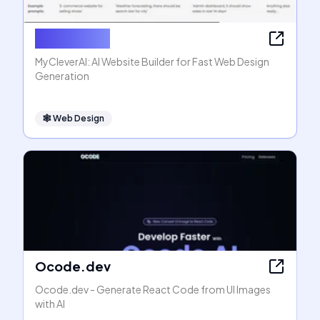
MyCleverAI
MyCleverAI: AI Website Builder for Fast Web Design
Generation
🕸
Web Design
Ocode.dev
Ocode.dev - Generate React Code from UI Images
with AI