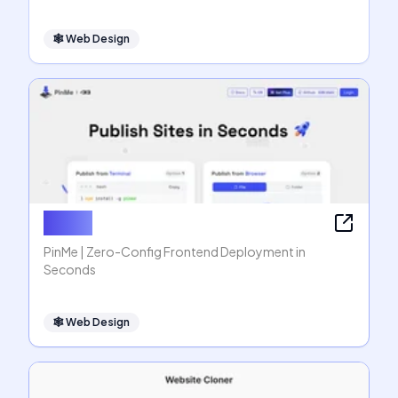
🕸
Web Design
PinMe
PinMe | Zero-Config Frontend Deployment in
Seconds
🕸
Web Design