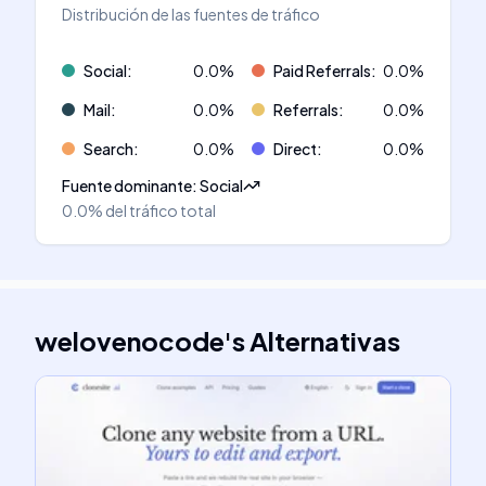
Distribución de las fuentes de tráfico
Social
:
0.0
%
Paid Referrals
:
0.0
%
Mail
:
0.0
%
Referrals
:
0.0
%
Search
:
0.0
%
Direct
:
0.0
%
Fuente dominante
:
Social
0.0%
del tráfico total
welovenocode
's
Alternativas