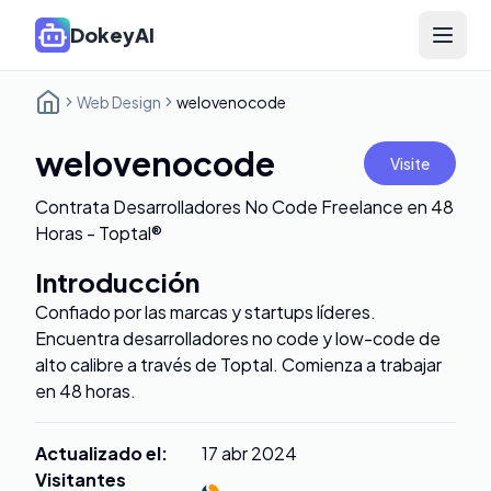
DokeyAI
Open 
Web Design
welovenocode
welovenocode
Visite
Contrata Desarrolladores No Code Freelance en 48
Horas - Toptal®
Introducción
Confiado por las marcas y startups líderes.
Encuentra desarrolladores no code y low-code de
alto calibre a través de Toptal. Comienza a trabajar
en 48 horas.
Actualizado el
:
17 abr 2024
Visitantes