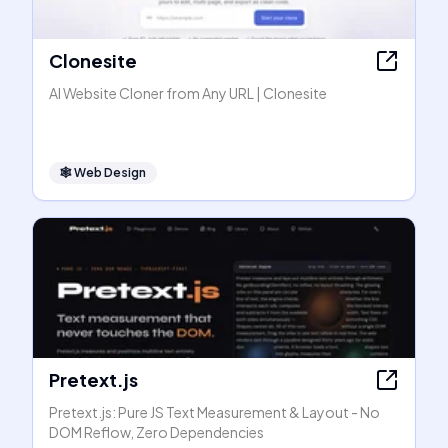
Clonesite
AI Website Cloner from Any URL | Clonesite
🕸
Web Design
Pretext.js
Pretext.js: Pure JS Text Measurement & Layout - No
DOM Reflow, Zero Dependencies