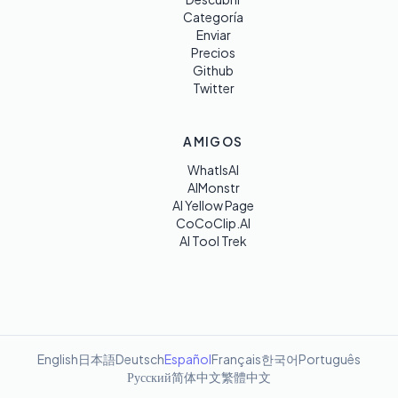
Categoría
Enviar
Precios
Github
Twitter
AMIGOS
WhatIsAI
AIMonstr
AI Yellow Page
CoCoClip.AI
AI Tool Trek
English
日本語
Deutsch
Español
Français
한국어
Português
Русский
简体中文
繁體中文