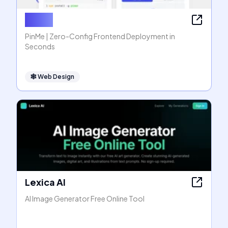
PinMe
PinMe | Zero-Config Frontend Deployment in
Seconds
🕸
Web Design
Lexica AI
AI Image Generator Free Online Tool