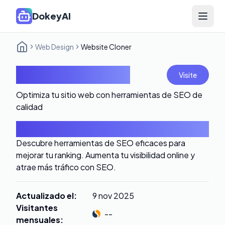
DokeyAI
Open 
Web Design
Website Cloner
Website Cloner
Visite
Optimiza tu sitio web con herramientas de SEO de
calidad
Introducción
Descubre herramientas de SEO eficaces para
mejorar tu ranking. Aumenta tu visibilidad online y
atrae más tráfico con SEO.
Actualizado el
:
9 nov 2025
Visitantes
--
mensuales
: