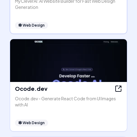
MyCleverAI: AI Website Builder for Fast Web Design
Generation
🕸
Web Design
Ocode.dev
Ocode.dev - Generate React Code from UI Images
with AI
🕸
Web Design