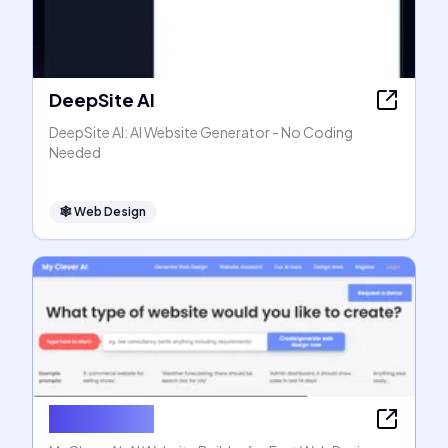
DeepSite AI
DeepSite AI: AI Website Generator - No Coding
Needed
🕸
Web Design
MyCleverAI